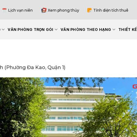
Lịch vạn niên
Xem phong thủy
Tính diện tích thuê
G
VĂN PHÒNG TRỌN GÓI
VĂN PHÒNG THEO HẠNG
THIẾT K
h (Phường Đa Kao, Quận 1)