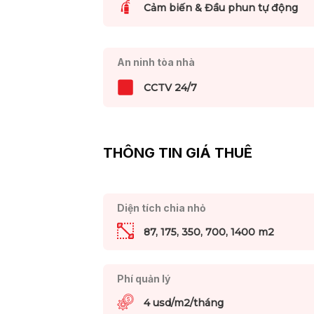
Cảm biến & Đầu phun tự động
An ninh tòa nhà
CCTV 24/7
THÔNG TIN GIÁ THUÊ
Diện tích chia nhỏ
87, 175, 350, 700, 1400 m2
Phí quản lý
4 usd/m2/tháng