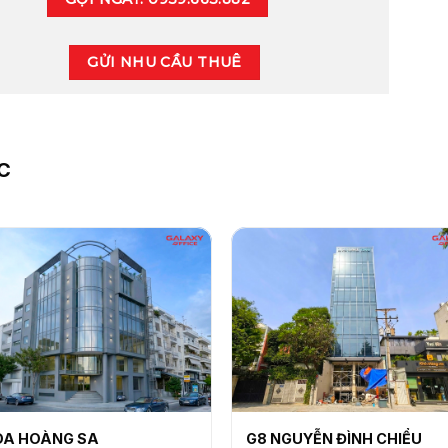
GỬI NHU CẦU THUÊ
C
A HOÀNG SA
G8 NGUYỄN ĐÌNH CHIỂU