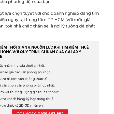
cho phương tiện của bạn.
một lựa chọn tuyệt vời cho doanh nghiệp đang tìm
iệp ngay tại trung tâm TP.HCM. Với mức giá
ẫn, toà nhà chắc chắn sẽ là nơi lý tưởng để phát
KIỆM THỜI GIAN & NGUỒN LỰC KHI TÌM KIẾM THUÊ
PHÒNG VỚI QUY TRÌNH CHUẨN CỦA GALAXY
E
ếp nhận nhu cầu thuê chi tiết.
i báo giá các văn phòng phù hợp.
 trợ đi xem văn phòng thực tế.
 vấn chọn văn phòng phù hợp nhất.
m kết thương lượng giá thuê tốt nhất.
 trợ khách hàng ký hợp đồng thuê.
 trợ thiết kế 2D-3D miễn phí.
GỌI NGAY: 0939.663.882