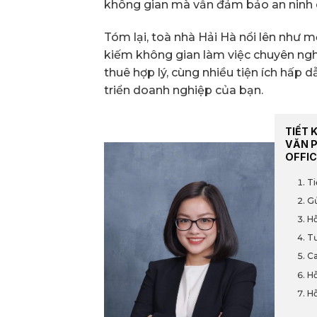
không gian mà vẫn đảm bảo an ninh 
Tóm lại, toà nhà Hải Hà nổi lên như 
kiếm không gian làm việc chuyên ngh
thuê hợp lý, cùng nhiều tiện ích hấp d
triển doanh nghiệp của bạn.
TIẾT 
VĂN 
OFFIC
Ti
Gử
Hỗ
Tư
Ca
Hỗ
Hỗ