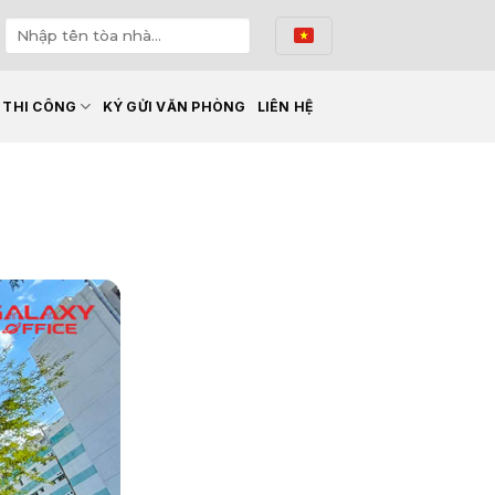
Ế THI CÔNG
KÝ GỬI VĂN PHÒNG
LIÊN HỆ