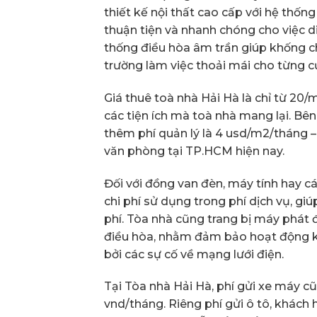
thiết kế nội thất cao cấp với hệ thốn
thuận tiện và nhanh chóng cho việc di
thống điều hòa âm trần giúp khống c
trường làm việc thoải mái cho từng c
Giá thuê toà nhà Hải Hà là chỉ từ 20/
các tiện ích mà toà nhà mang lại. Bê
thêm phí quản lý là 4 usd/m2/tháng –
văn phòng tại TP.HCM hiện nay.
Đối với đồng van đèn, máy tính hay c
chi phí sử dụng trong phí dịch vụ, gi
phí. Tòa nhà cũng trang bị máy phá
điều hòa, nhằm đảm bảo hoạt động k
bởi các sự cố về mạng lưới điện.
Tại Tòa nhà Hải Hà, phí gửi xe máy c
vnd/tháng. Riêng phí gửi ô tô, khách h