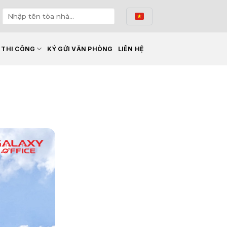
Ế THI CÔNG
KÝ GỬI VĂN PHÒNG
LIÊN HỆ