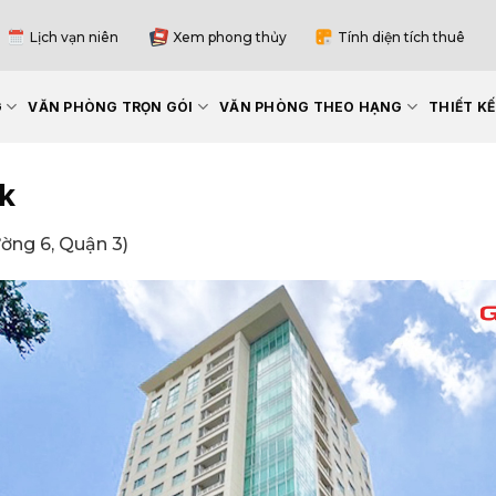
Lịch vạn niên
Xem phong thủy
Tính diện tích thuê
G
VĂN PHÒNG TRỌN GÓI
VĂN PHÒNG THEO HẠNG
THIẾT K
k
ờng 6, Quận 3)