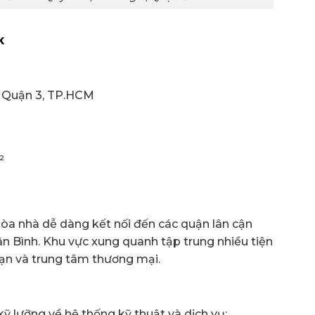
k
6, Quận 3, TP.HCM
i
²
tòa nhà dễ dàng kết nối đến các quận lân cận
n Bình. Khu vực xung quanh tập trung nhiều tiện
sạn và trung tâm thương mại.
ỹ lưỡng về hệ thống kỹ thuật và dịch vụ: