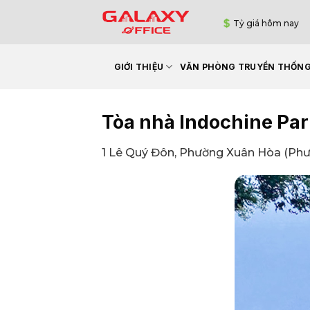
Bỏ
Tỷ giá hôm nay
qua
nội
dung
GIỚI THIỆU
VĂN PHÒNG TRUYỀN THỐN
Tòa nhà Indochine Par
1 Lê Quý Đôn, Phường Xuân Hòa (Phư