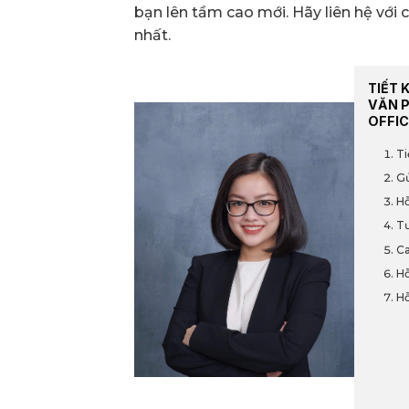
bạn lên tầm cao mới. Hãy liên hệ với c
nhất.
TIẾT 
VĂN 
OFFIC
Ti
Gử
Hỗ
Tư
Ca
Hỗ
Hỗ