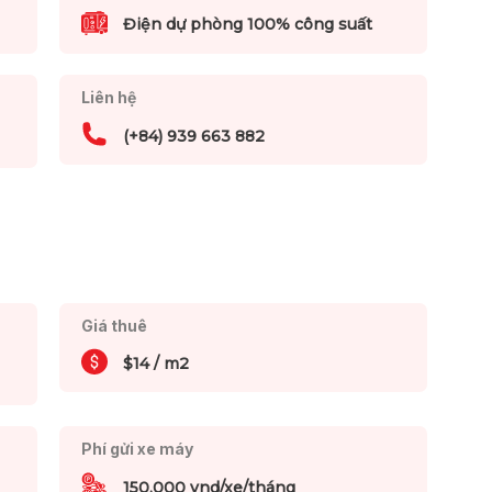
Điện dự phòng 100% công suất
Liên hệ
(+84) 939 663 882
Giá thuê
$14 / m2
Phí gửi xe máy
150,000 vnd/xe/tháng