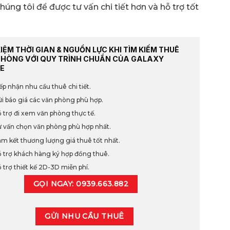
húng tôi để được tư vấn chi tiết hơn và hỗ trợ tốt
KIỆM THỜI GIAN & NGUỒN LỰC KHI TÌM KIẾM THUÊ
PHÒNG VỚI QUY TRÌNH CHUẨN CỦA GALAXY
E
ếp nhận nhu cầu thuê chi tiết.
i báo giá các văn phòng phù hợp.
 trợ đi xem văn phòng thực tế.
 vấn chọn văn phòng phù hợp nhất.
m kết thương lượng giá thuê tốt nhất.
 trợ khách hàng ký hợp đồng thuê.
 trợ thiết kế 2D-3D miễn phí.
GỌI NGAY: 0939.663.882
GỬI NHU CẦU THUÊ