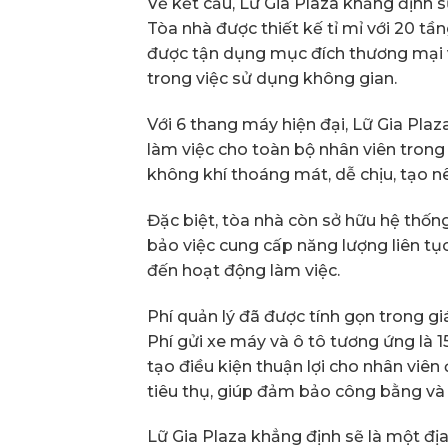
Về kết cấu, Lữ Gia Plaza khẳng định sự
Tòa nhà được thiết kế tỉ mỉ với 20 tần
được tận dụng mục đích thương mại và
trong việc sử dụng không gian.
Với 6 thang máy hiện đại, Lữ Gia Plaz
làm việc cho toàn bộ nhân viên tron
không khí thoáng mát, dễ chịu, tạo n
Đặc biệt, tòa nhà còn sở hữu hệ thố
bảo việc cung cấp năng lượng liên tụ
đến hoạt động làm việc.
Phí quản lý đã được tính gọn trong gi
Phí gửi xe máy và ô tô tương ứng là 
tạo điều kiện thuận lợi cho nhân viên 
tiêu thụ, giúp đảm bảo công bằng và
Lữ Gia Plaza khẳng định sẽ là một đị