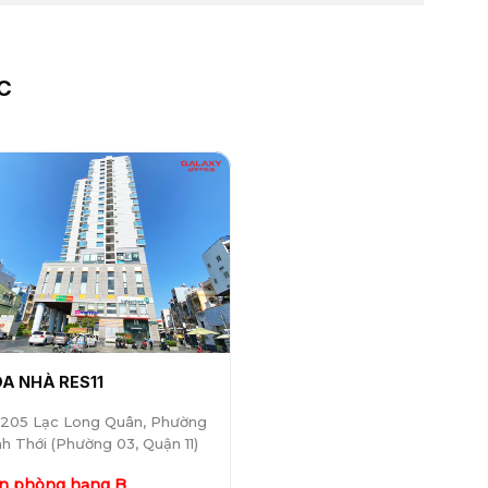
C
A NHÀ RES11
205 Lạc Long Quân, Phường
nh Thới (Phường 03, Quận 11)
n phòng hạng B