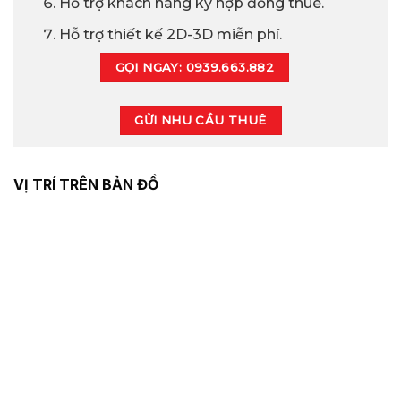
Hỗ trợ khách hàng ký hợp đồng thuê.
Hỗ trợ thiết kế 2D-3D miễn phí.
GỌI NGAY: 0939.663.882
GỬI NHU CẦU THUÊ
VỊ TRÍ TRÊN BẢN ĐỒ