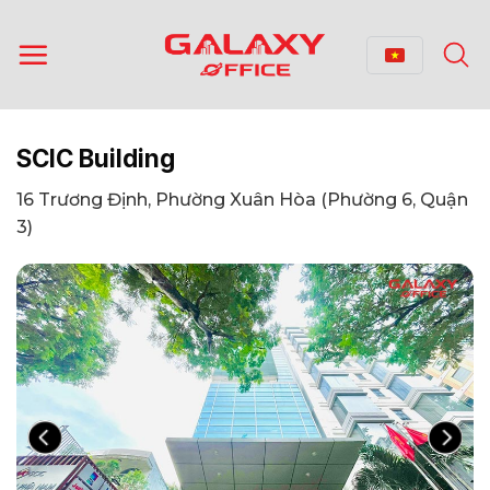
Bỏ
qua
nội
dung
SCIC Building
16 Trương Định, Phường Xuân Hòa (Phường 6, Quận
3)