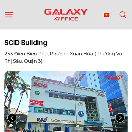
Bỏ
qua
nội
dung
SCID Building
253 Điện Biên Phủ, Phường Xuân Hòa (Phường Võ
Thị Sáu, Quận 3)