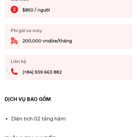
$850 / người
Phí gửi xe máy
200,000 vnd/xe/tháng
Liên hệ
(+84) 939 663 882
DỊCH VỤ BAO GỒM
Diện tích 02 tầng hầm