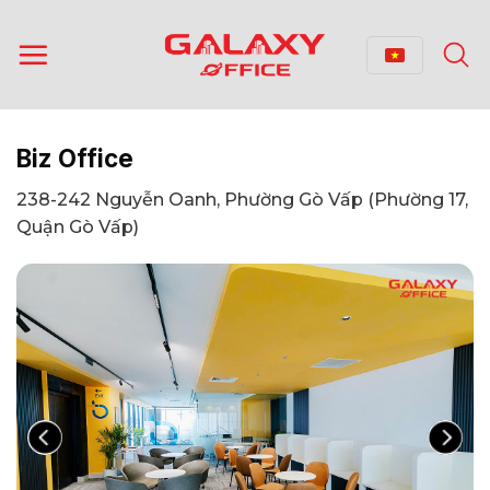
Bỏ
qua
nội
dung
Biz Office
238-242 Nguyễn Oanh, Phường Gò Vấp (Phường 17,
Quận Gò Vấp)