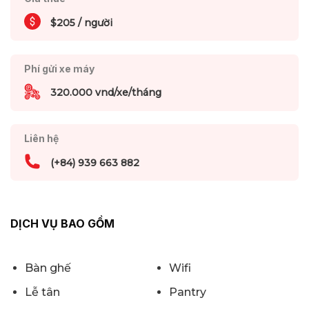
$205 / người
Phí gửi xe máy
320.000 vnd/xe/tháng
Liên hệ
(+84) 939 663 882
DỊCH VỤ BAO GỒM
Bàn ghế
Wifi
Lễ tân
Pantry