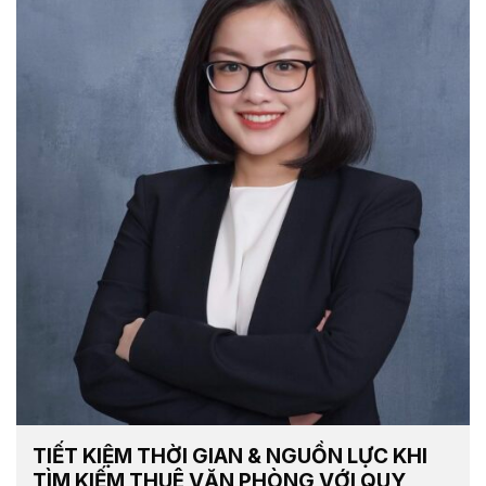
TIẾT KIỆM THỜI GIAN & NGUỒN LỰC KHI
TÌM KIẾM THUÊ VĂN PHÒNG VỚI QUY