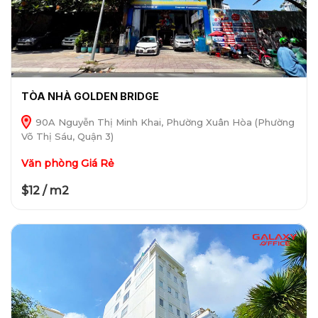
TÒA NHÀ GOLDEN BRIDGE
90A Nguyễn Thị Minh Khai, Phường Xuân Hòa (Phường
Võ Thị Sáu, Quận 3)
Văn phòng Giá Rẻ
$12 / m2