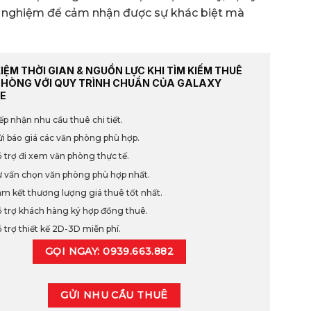
ải nghiệm để cảm nhận được sự khác biệt mà
KIỆM THỜI GIAN & NGUỒN LỰC KHI TÌM KIẾM THUÊ
PHÒNG VỚI QUY TRÌNH CHUẨN CỦA GALAXY
E
ếp nhận nhu cầu thuê chi tiết.
i báo giá các văn phòng phù hợp.
 trợ đi xem văn phòng thực tế.
 vấn chọn văn phòng phù hợp nhất.
m kết thương lượng giá thuê tốt nhất.
 trợ khách hàng ký hợp đồng thuê.
 trợ thiết kế 2D-3D miễn phí.
GỌI NGAY: 0939.663.882
GỬI NHU CẦU THUÊ