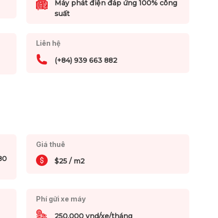
Máy phát điện đáp ứng 100% công
suất
Liên hệ
(+84) 939 663 882
Giá thuê
80
$25 / m2
Phí gửi xe máy
250,000 vnd/xe/tháng