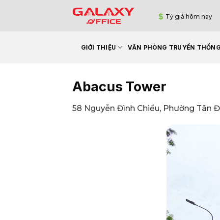
Bỏ
Tỷ giá hôm nay
qua
nội
dung
GIỚI THIỆU
VĂN PHÒNG TRUYỀN THỐN
Abacus Tower
58 Nguyễn Đình Chiểu, Phường Tân Đ