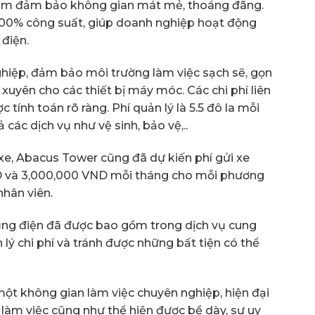
tâm đảm bảo không gian mát mẻ, thoáng đãng.
100% công suất, giúp doanh nghiệp hoạt động
 điện.
ghiệp, đảm bảo môi trường làm việc sạch sẽ, gọn
uyên cho các thiết bị máy móc. Các chi phí liên
 tính toán rõ ràng. Phí quản lý là 5.5 đô la mỗi
ác dịch vụ như vệ sinh, bảo vệ,..
xe, Abacus Tower cũng đã dự kiến phí gửi xe
D và 3,000,000 VND mỗi tháng cho mỗi phương
nhân viên.
ụng điện đã được bao gồm trong dịch vụ cung
lý chi phí và tránh được những bất tiện có thể
ột không gian làm việc chuyên nghiệp, hiện đại
t làm việc cũng như thể hiện được bề dày, sự uy