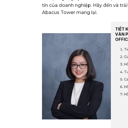
tín của doanh nghiệp. Hãy đến và tr
Abacus Tower mang lại.
TIẾT 
VĂN 
OFFIC
Ti
Gử
Hỗ
Tư
Ca
Hỗ
Hỗ