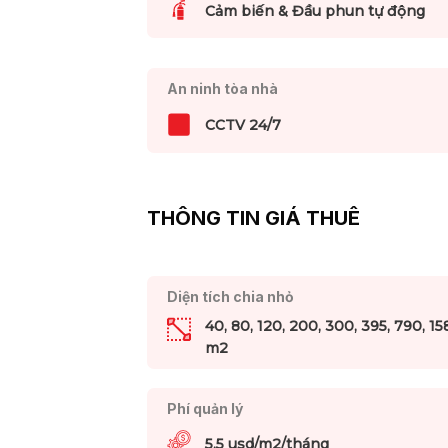
Cảm biến & Đầu phun tự động
An ninh tòa nhà
CCTV 24/7
THÔNG TIN GIÁ THUÊ
Diện tích chia nhỏ
40, 80, 120, 200, 300, 395, 790, 15
m2
Phí quản lý
5.5 usd/m2/tháng