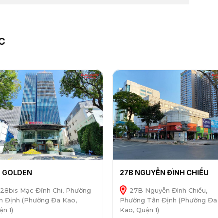
C
 GOLDEN
27B NGUYỄN ĐÌNH CHIỂU
28bis Mạc Đĩnh Chi, Phường
27B Nguyễn Đình Chiểu,
n Định (Phường Đa Kao,
Phường Tân Định (Phường Đa
ận 1)
Kao, Quận 1)