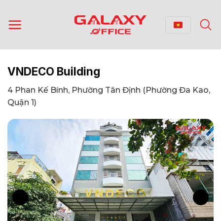
Bỏ
qua
nội
dung
VNDECO Building
4 Phan Kế Bính, Phường Tân Định (Phường Đa Kao,
Quận 1)