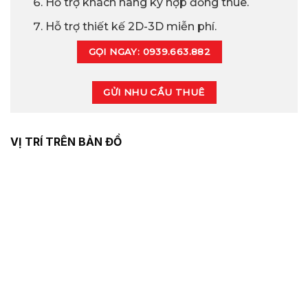
Hỗ trợ khách hàng ký hợp đồng thuê.
Hỗ trợ thiết kế 2D-3D miễn phí.
GỌI NGAY: 0939.663.882
GỬI NHU CẦU THUÊ
VỊ TRÍ TRÊN BẢN ĐỒ