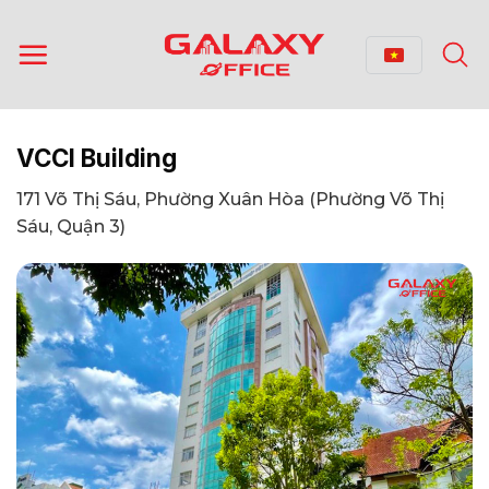
Bỏ
qua
nội
dung
VCCI Building
171 Võ Thị Sáu, Phường Xuân Hòa (Phường Võ Thị
Sáu, Quận 3)