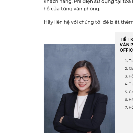
khách hàng. Phí điện sử dụng tại tòa 
hồ của từng văn phòng.
Hãy liên hệ với chúng tôi để biết thêm 
TIẾT 
VĂN 
OFFIC
Ti
Gử
Hỗ
Tư
Ca
Hỗ
Hỗ