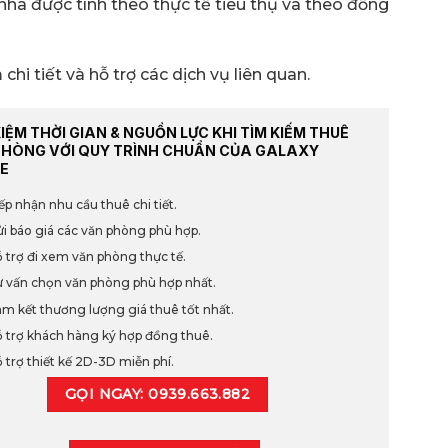
nhà được tính theo thực tế tiêu thụ và theo đồng
chi tiết và hỗ trợ các dịch vụ liên quan.
KIỆM THỜI GIAN & NGUỒN LỰC KHI TÌM KIẾM THUÊ
PHÒNG VỚI QUY TRÌNH CHUẨN CỦA GALAXY
E
ếp nhận nhu cầu thuê chi tiết.
i báo giá các văn phòng phù hợp.
 trợ đi xem văn phòng thực tế.
 vấn chọn văn phòng phù hợp nhất.
m kết thương lượng giá thuê tốt nhất.
 trợ khách hàng ký hợp đồng thuê.
 trợ thiết kế 2D-3D miễn phí.
GỌI NGAY: 0939.663.882