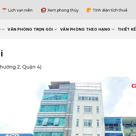
Lịch vạn niên
Xem phong thủy
Tính diện tích thuê
G
VĂN PHÒNG TRỌN GÓI
VĂN PHÒNG THEO HẠNG
THIẾT K
i
hường 2, Quận 4)