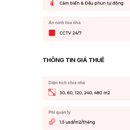
Cảm biến & Đầu phun tự động
An ninh tòa nhà
CCTV 24/7
THÔNG TIN GIÁ THUÊ
Diện tích chia nhỏ
30, 60, 120, 240, 480 m2
Phí quản lý
1.5 usd/m2/tháng