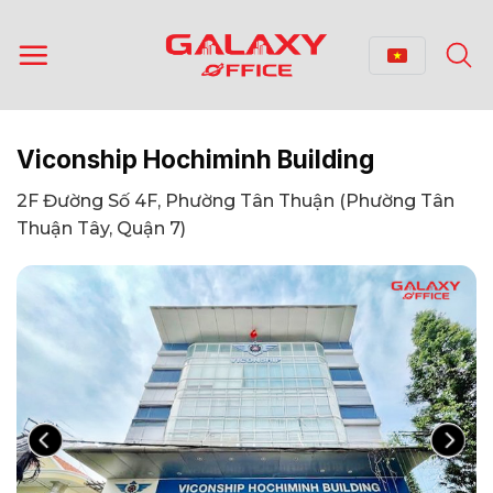
Bỏ
qua
nội
dung
Viconship Hochiminh Building
2F Đường Số 4F, Phường Tân Thuận (Phường Tân
Thuận Tây, Quận 7)