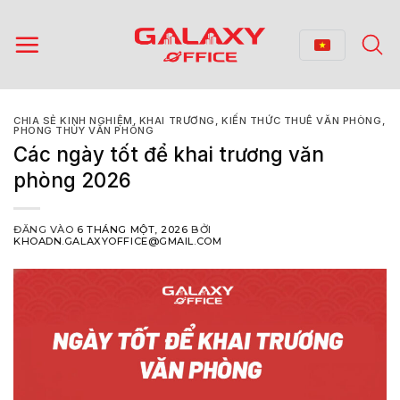
Bỏ
qua
nội
dung
CHIA SẺ KINH NGHIỆM
,
KHAI TRƯƠNG
,
KIẾN THỨC THUÊ VĂN PHÒNG
,
PHONG THỦY VĂN PHÒNG
Các ngày tốt để khai trương văn
phòng 2026
ĐĂNG VÀO
6 THÁNG MỘT, 2026
BỞI
KHOADN.GALAXYOFFICE@GMAIL.COM