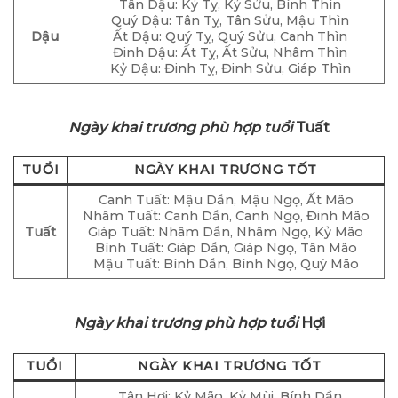
Tân Dậu: Kỷ Tỵ, Kỷ Sửu, Bính Thìn
Quý Dậu: Tân Tỵ, Tân Sửu, Mậu Thìn
Dậu
Ất Dậu: Quý Tỵ, Quý Sửu, Canh Thìn
Đinh Dậu: Ất Tỵ, Ất Sửu, Nhâm Thìn
Kỷ Dậu: Đinh Tỵ, Đinh Sửu, Giáp Thìn
Ngày khai trương phù hợp tuổi
Tuất
TUỔI
NGÀY KHAI TRƯƠNG TỐT
Canh Tuất: Mậu Dần, Mậu Ngọ, Ất Mão
Nhâm Tuất: Canh Dần, Canh Ngọ, Đinh Mão
Tuất
Giáp Tuất: Nhâm Dần, Nhâm Ngọ, Kỷ Mão
Bính Tuất: Giáp Dần, Giáp Ngọ, Tân Mão
Mậu Tuất: Bính Dần, Bính Ngọ, Quý Mão
Ngày khai trương phù hợp tuổi
Hợi
TUỔI
NGÀY KHAI TRƯƠNG TỐT
Tân Hợi: Kỷ Mão, Kỷ Mùi, Bính Dần