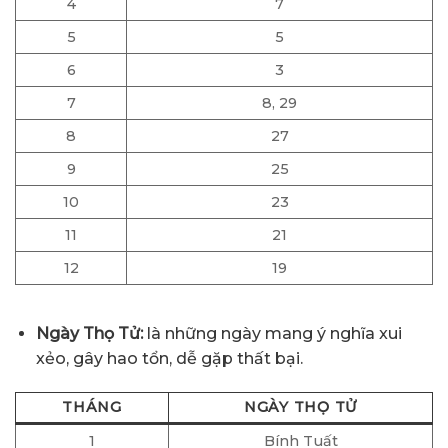
4
7
5
5
6
3
7
8, 29
8
27
9
25
10
23
11
21
12
19
Ngày Thọ Tử:
là những ngày mang ý nghĩa xui
xẻo, gây hao tổn, dễ gặp thất bại.
THÁNG
NGÀY THỌ TỬ
1
Bính Tuất