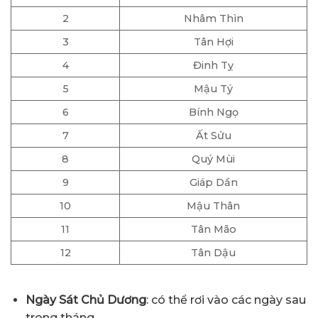
2
Nhâm Thìn
3
Tân Hợi
4
Đinh Tỵ
5
Mậu Tý
6
Bính Ngọ
7
Ất Sửu
8
Quý Mùi
9
Giáp Dần
10
Mậu Thân
11
Tân Mão
12
Tân Dậu
Ngày Sát Chủ Dương
: có thể rơi vào các ngày sau
trong tháng