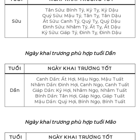
Tân Sửu: Bính Tý, Kỷ Tỵ, Kỷ Dậu
Quý Sửu: Mậu Tý, Tân Tỵ, Tân Dậu
Sửu
Ất Sửu: Canh Tý, Quý Tỵ, Quý Dậu
Đinh Sửu: Nhâm Tý, Ất Tỵ, Ất Dậu
Kỷ Sửu: Giáp Tý, Đinh Tỵ, Đinh Dậu
Ngày khai trương phù hợp tuổi Dần
TUỔI
NGÀY KHAI TRƯƠNG TỐT
Canh Dần: Ất Hợi, Mậu Ngọ, Mậu Tuất
Nhâm Dần: Đinh Hợi, Canh Ngọ, Canh Tuất
Dần
Giáp Dần: Kỷ Hợi, Nhâm Ngọ, Nhâm Tuất
Bính Dần: Tân Hợi, Giáp Ngọ, Giáp Tuất
Mậu Dần: Quý Hợi, Bính Ngọ, Bính Tuất
Ngày khai trương phù hợp tuổi Mão
TUỔI
NGÀY KHAI TRƯƠNG TỐT