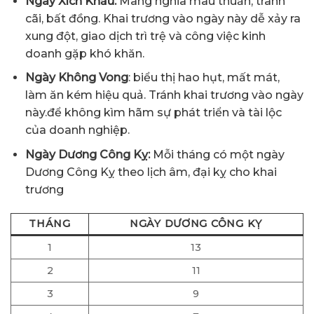
Ngày Xích Khẩu:
Mang nghĩa mâu thuẫn, tranh
cãi, bất đồng. Khai trương vào ngày này dễ xảy ra
xung đột, giao dịch trì trệ và công việc kinh
doanh gặp khó khăn.
Ngày Không Vong
: biểu thị hao hụt, mất mát,
làm ăn kém hiệu quả. Tránh khai trương vào ngày
này.để không kìm hãm sự phát triển và tài lộc
của doanh nghiệp.
Ngày Dương Công Kỵ:
Mỗi tháng có một ngày
Dương Công Kỵ theo lịch âm, đại kỵ cho khai
trương
THÁNG
NGÀY DƯƠNG CÔNG KỴ
1
13
2
11
3
9