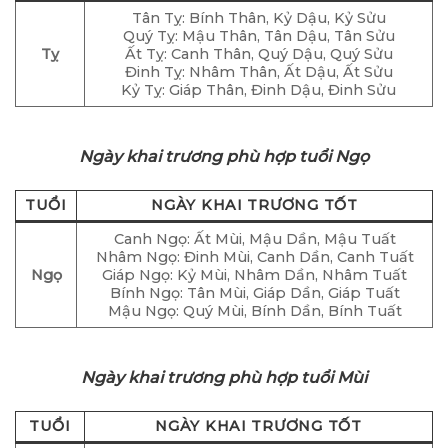
Tân Tỵ: Bính Thân, Kỷ Dậu, Kỷ Sửu
Quý Tỵ: Mậu Thân, Tân Dậu, Tân Sửu
Tỵ
Ất Tỵ: Canh Thân, Quý Dậu, Quý Sửu
Đinh Tỵ: Nhâm Thân, Ất Dậu, Ất Sửu
Kỷ Tỵ: Giáp Thân, Đinh Dậu, Đinh Sửu
Ngày khai trương phù hợp tuổi Ngọ
TUỔI
NGÀY KHAI TRƯƠNG TỐT
Canh Ngọ: Ất Mùi, Mậu Dần, Mậu Tuất
Nhâm Ngọ: Đinh Mùi, Canh Dần, Canh Tuất
Ngọ
Giáp Ngọ: Kỷ Mùi, Nhâm Dần, Nhâm Tuất
Bính Ngọ: Tân Mùi, Giáp Dần, Giáp Tuất
Mậu Ngọ: Quý Mùi, Bính Dần, Bính Tuất
Ngày khai trương phù hợp tuổi Mùi
TUỔI
NGÀY KHAI TRƯƠNG TỐT