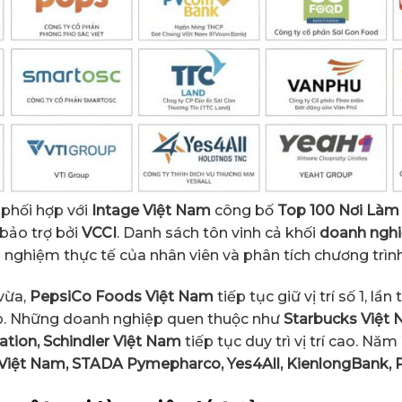
phối hợp với
Intage Việt Nam
công bố
Top 100 Nơi Làm 
 bảo trợ bởi
VCCI
. Danh sách tôn vinh cả khối
doanh nghi
ải nghiệm thực tế của nhân viên và phân tích chương trìn
vừa,
PepsiCo Foods Việt Nam
tiếp tục giữ vị trí số 1, l
iếp. Những doanh nghiệp quen thuộc như
Starbucks Việt 
tion, Schindler Việt Nam
tiếp tục duy trì vị trí cao. Nă
Việt Nam, STADA Pymepharco, Yes4All, KienlongBank, 