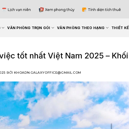
Lịch vạn niên
Xem phong thủy
Tính diện tích thuê
G
VĂN PHÒNG TRỌN GÓI
VĂN PHÒNG THEO HẠNG
THIẾT K
 việc tốt nhất Việt Nam 2025 – Khố
025
BỞI
KHOADN.GALAXYOFFICE@GMAIL.COM