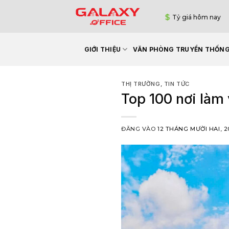
Bỏ
Tỷ giá hôm nay
qua
nội
dung
GIỚI THIỆU
VĂN PHÒNG TRUYỀN THỐN
THỊ TRƯỜNG
,
TIN TỨC
Top 100 nơi làm
ĐĂNG VÀO
12 THÁNG MƯỜI HAI, 2