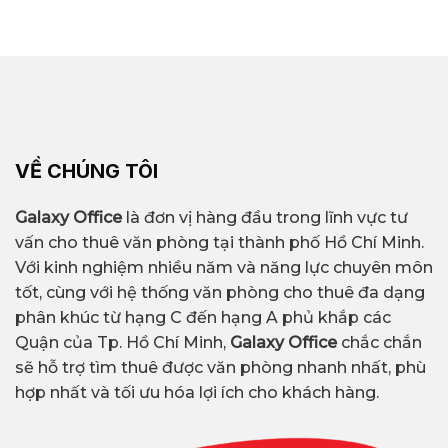
văn phòng uy tín tại Quận 10, cung cấp thông tin
$6/m2 – $30/m²/tháng,
và báo giá của tòa nhà , tư vấn miễn phí, hỗ trợ
tùy theo vị trí, hạng và
đàm phán trực tiếp với chủ đầu tư và tiết kiệm
Giá thuê
chất lượng tiện ích của
tới 30% chi phí.
tòa nhà.
VỀ CHÚNG TÔI
Hơn 55+ tòa nhà văn
Số lượng
phòng cho thuê.
Galaxy Office
là đơn vị hàng đầu trong lĩnh vực tư
vấn cho thuê văn phòng tại thành phố Hồ Chí Minh.
Với kinh nghiệm nhiều năm và năng lực chuyên môn
Cách Mạng Tháng Tám,
Tuyến đường
tốt, cùng với hệ thống văn phòng cho thuê đa dạng
Ba Tháng Hai, Sư Vạn
phân khúc từ hạng C đến hạng A phủ khắp các
nhiều tòa nhà
Hạnh, Ngô Gia Tự
Quận của Tp. Hồ Chí Minh,
Galaxy Office
chắc chắn
văn phòng
sẽ hỗ trợ tìm thuê được văn phòng nhanh nhất, phù
hợp nhất và tối ưu hóa lợi ích cho khách hàng.
Viettel Complex Tower,
MIC Tower, Hoàng Anh