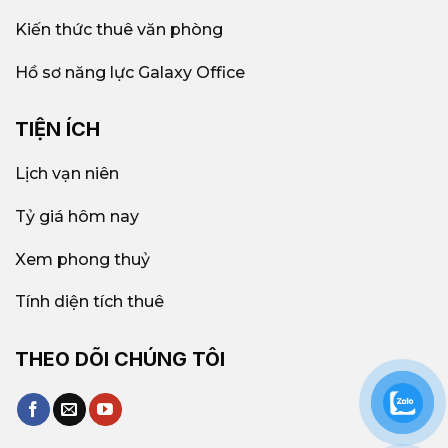
Kiến thức thuê văn phòng
Hồ sơ năng lực Galaxy Office
TIỆN ÍCH
Tổng quan thị trường cho thuê văn phòng Quận
10
Lịch vạn niên
Tỷ giá hôm nay
Thị trường cho thuê văn phòng Quận 10
năm 2026
Xem phong thuỷ
Nguồn cung & tỉ lệ lấp đầy
Tính diện tích thuê
Tính đến đầu năm 2026,
thị trường văn phòng
Quận 10
ghi nhận khoảng
210.000 m²
diện tích
THEO DÕI CHÚNG TÔI
sàn văn phòng cho thuê, phân bổ tại
55+ tòa
nhà
văn phòng
hạng A,B,C văn phòng giá rẻ và
văn phòng trọn gói.