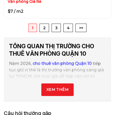
Văn phòng Giá Rẻ
$7 / m2
1
2
3
4
>>
TỔNG QUAN THỊ TRƯỜNG CHO
THUÊ
VĂN PHÒNG
QUẬN 10
Năm 2026,
cho thuê văn phòng Quận 10
tiếp
tục giữ vị thế là thị trường văn phòng sáng giá
tại TPHCM. Với mức giá dễ tiếp cận chỉ từ
$6/m2 – $30/m²/tháng
, cùng lợi thế kết nối
nhanh giữa Quận 1 – Quận 3 – Tân Bình,….
XEM THÊM
Quận 10 cung cấp đa dạng loại hình văn phòng
cho thuê từ hạng A,B,C đến như văn phòng
Câu hỏi thường gặp
trọn gói, coworking, đầy đủ tiện ích. Tập trung