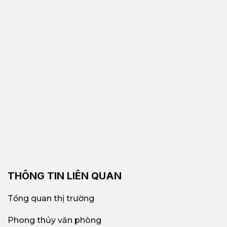
$100/người –
Giá thuê văn
$225/người/tháng
phòng trọn gói
UPGen Viettel, 5S Office
Văn phòng
CMT8, Uniworks
trọn gói nổi bật
Coworking Space,…
Liên hệ
Galaxy Office
–
Diện tích trống
Hotline: 0939.663.882
THÔNG TIN LIÊN QUAN
Tổng quan thị trường
Phong thủy văn phòng