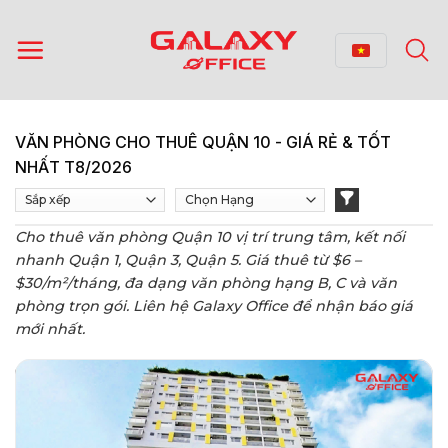
Bỏ
qua
nội
dung
VĂN PHÒNG CHO THUÊ QUẬN 10 - GIÁ RẺ & TỐT
NHẤT T8/2026
Cho thuê văn phòng Quận 10 vị trí trung tâm, kết nối
nhanh Quận 1, Quận 3, Quận 5. Giá thuê từ $6 –
$30/m²/tháng, đa dạng văn phòng hạng B, C và văn
phòng trọn gói. Liên hệ Galaxy Office để nhận báo giá
mới nhất.