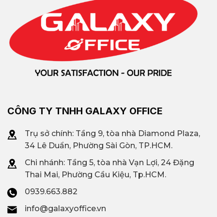
Tòa nhà nổi bật
Safomec, Interlace CMT8,
Thiên Nam Building,…
Diện tích linh hoạt: từ 100
Diện tích thuê
m² đến 1000 m²
Văn phòng truyền thống
CÔNG TY TNHH GALAXY OFFICE
(hạng A,B,C, giá rẻ); Văn
Trụ sở chính: Tầng 9, tòa nhà Diamond Plaza,
Loại hình văn
phòng trọn gói; Văn
34 Lê Duẩn, Phường Sài Gòn, TP.HCM.
phòng phổ
phòng chia sẻ; Văn
Chi nhánh: T
ầng 5, tòa nhà Vạn Lợi, 24 Đặng
biến
phòng ảo; Văn phòng
Thai Mai, Phường Cầu Kiệu, Tp.HCM.
theo diện tích
0939.663.882
info@galaxyoffice.vn