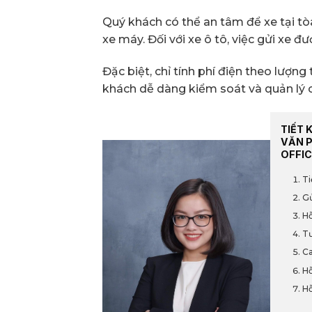
Quý khách có thể an tâm để xe tại tò
xe máy. Đối với xe ô tô, việc gửi xe đư
Đặc biệt, chỉ tính phí điện theo lượn
khách dễ dàng kiểm soát và quản lý c
TIẾT 
VĂN 
OFFIC
Ti
Gử
Hỗ
Tư
Ca
Hỗ
Hỗ