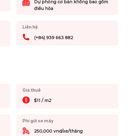
Dự phòng cơ bản không bao gồm
điều hòa
Liên hệ
(+84) 939 663 882
Giá thuê
$11 / m2
Phí gửi xe máy
250,000 vnd/xe/tháng