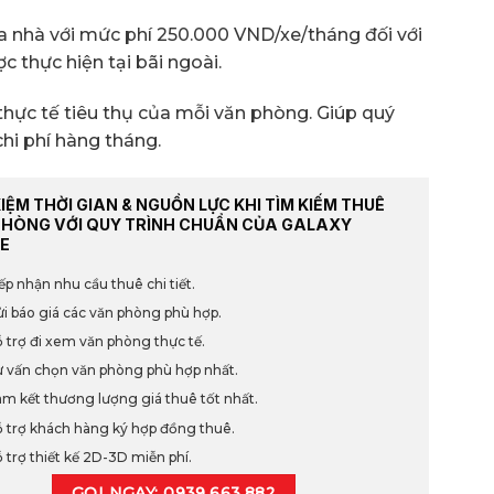
a nhà với mức phí 250.000 VND/xe/tháng đối với
ợc thực hiện tại bãi ngoài.
g thực tế tiêu thụ của mỗi văn phòng. Giúp quý
hi phí hàng tháng.
KIỆM THỜI GIAN & NGUỒN LỰC KHI TÌM KIẾM THUÊ
PHÒNG VỚI QUY TRÌNH CHUẨN CỦA GALAXY
E
ếp nhận nhu cầu thuê chi tiết.
i báo giá các văn phòng phù hợp.
 trợ đi xem văn phòng thực tế.
 vấn chọn văn phòng phù hợp nhất.
m kết thương lượng giá thuê tốt nhất.
 trợ khách hàng ký hợp đồng thuê.
 trợ thiết kế 2D-3D miễn phí.
GỌI NGAY: 0939.663.882