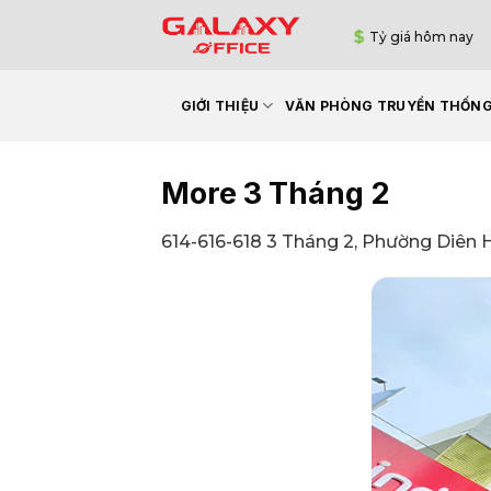
Bỏ
Tỷ giá hôm nay
qua
nội
dung
GIỚI THIỆU
VĂN PHÒNG TRUYỀN THỐN
More 3 Tháng 2
614-616-618 3 Tháng 2, Phường Diên 