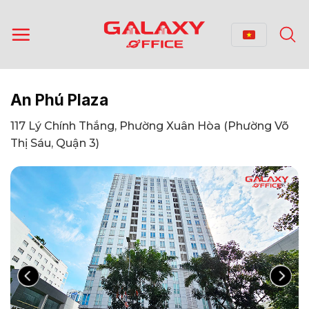
Bỏ
qua
nội
dung
An Phú Plaza
117 Lý Chính Thắng, Phường Xuân Hòa (Phường Võ
Thị Sáu, Quận 3)