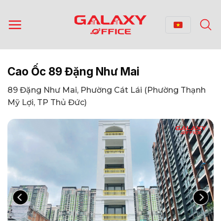
Bỏ
qua
nội
dung
Cao Ốc 89 Đặng Như Mai
89 Đặng Như Mai, Phường Cát Lái (Phường Thạnh
Mỹ Lợi, TP Thủ Đức)