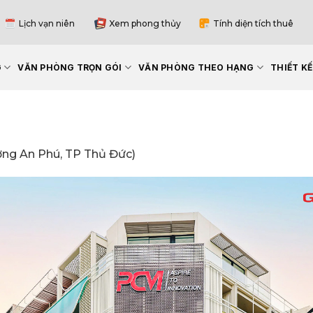
Lịch vạn niên
Xem phong thủy
Tính diện tích thuê
G
VĂN PHÒNG TRỌN GÓI
VĂN PHÒNG THEO HẠNG
THIẾT K
ng An Phú, TP Thủ Đức)