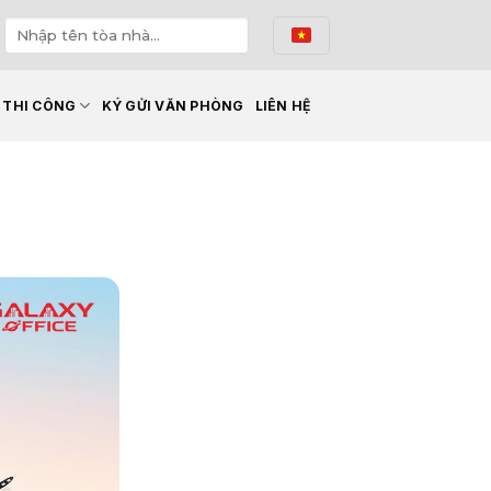
Ế THI CÔNG
KÝ GỬI VĂN PHÒNG
LIÊN HỆ