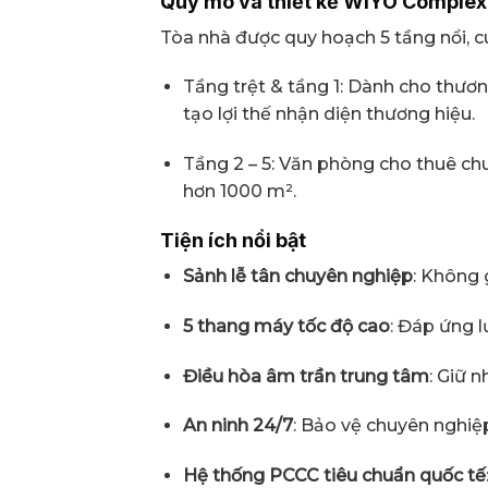
Quy mô và thiết kế WIYO Complex
Tòa nhà được quy hoạch 5 tầng nổi, c
Tầng trệt & tầng 1: Dành cho thươ
tạo lợi thế nhận diện thương hiệu.
Tầng 2 – 5: Văn phòng cho thuê ch
hơn 1000 m².
Tiện ích nổi bật
Sảnh lễ tân chuyên nghiệp
: Không 
5 thang máy tốc độ cao
: Đáp ứng l
Điều hòa âm trần trung tâm
: Giữ n
An ninh 24/7
: Bảo vệ chuyên nghiệ
Hệ thống PCCC tiêu chuẩn quốc tế