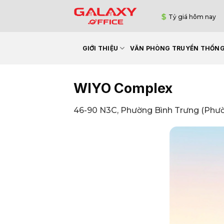
Bỏ
Tỷ giá hôm nay
qua
nội
dung
GIỚI THIỆU
VĂN PHÒNG TRUYỀN THỐN
WIYO Complex
46-90 N3C, Phường Bình Trưng (Phườ