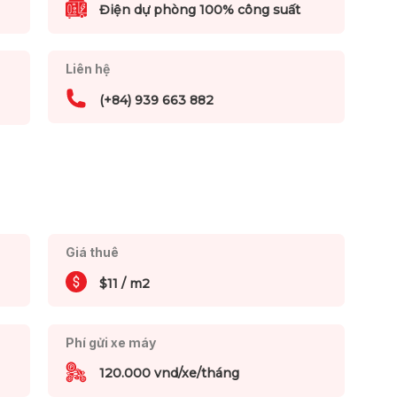
Điện dự phòng 100% công suất
Liên hệ
(+84) 939 663 882
Giá thuê
$11 / m2
Phí gửi xe máy
120.000 vnd/xe/tháng