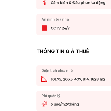
Cảm biến & Đầu phun tự động
An ninh tòa nhà
CCTV 24/7
THÔNG TIN GIÁ THUÊ
Diện tích chia nhỏ
101.75, 203.5, 407, 814, 1628 m2
Phí quản lý
5 usd/m2/tháng