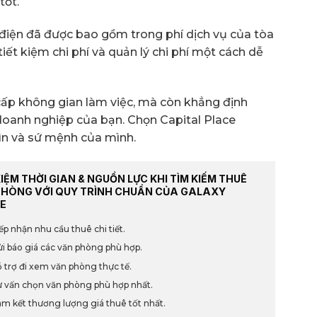
tốt.
ền điện đã được bao gồm trong phí dịch vụ của tòa
iết kiệm chi phí và quản lý chi phí một cách dễ
cấp không gian làm việc, mà còn khẳng định
doanh nghiệp của bạn. Chọn Capital Place
ìn và sứ mệnh của mình.
KIỆM THỜI GIAN & NGUỒN LỰC KHI TÌM KIẾM THUÊ
PHÒNG VỚI QUY TRÌNH CHUẨN CỦA GALAXY
E
ếp nhận nhu cầu thuê chi tiết.
i báo giá các văn phòng phù hợp.
 trợ đi xem văn phòng thực tế.
 vấn chọn văn phòng phù hợp nhất.
m kết thương lượng giá thuê tốt nhất.