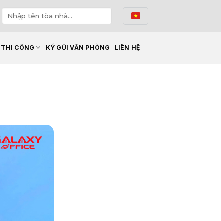
Ế THI CÔNG
KÝ GỬI VĂN PHÒNG
LIÊN HỆ