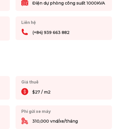
Điện dự phòng công suất 1000KVA
Liên hệ
(+84) 939 663 882
Giá thuê
$27 / m2
Phí gửi xe máy
310,000 vnd/xe/tháng