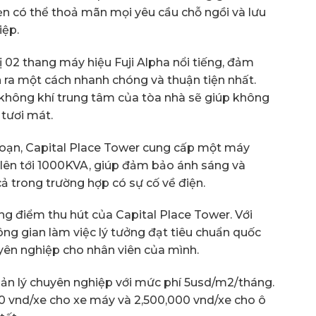
hẹn có thể thoả mãn mọi yêu cầu chỗ ngồi và lưu
iệp.
ị 02 thang máy hiệu Fuji Alpha nổi tiếng, đảm
n ra một cách nhanh chóng và thuận tiện nhất.
không khí trung tâm của tòa nhà sẽ giúp không
 tươi mát.
ạn, Capital Place Tower cung cấp một máy
 lên tới 1000KVA, giúp đảm bảo ánh sáng và
 trong trường hợp có sự cố về điện.
ng điểm thu hút của Capital Place Tower. Với
ng gian làm việc lý tưởng đạt tiêu chuẩn quốc
yên nghiệp cho nhân viên của mình.
uản lý chuyên nghiệp với mức phí 5usd/m2/tháng.
00 vnd/xe cho xe máy và 2,500,000 vnd/xe cho ô