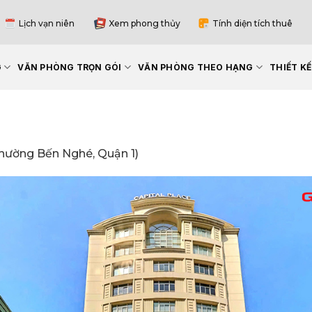
Lịch vạn niên
Xem phong thủy
Tính diện tích thuê
G
VĂN PHÒNG TRỌN GÓI
VĂN PHÒNG THEO HẠNG
THIẾT K
Phường Bến Nghé, Quận 1)