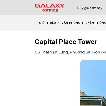
Bỏ
Tỷ giá hôm nay
qua
nội
dung
GIỚI THIỆU
VĂN PHÒNG TRUYỀN THỐN
Capital Place Tower
06 Thái Văn Lung, Phường Sài Gòn (