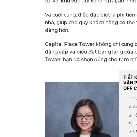
tô, với khu vực gửi xe rộng rãi, an ninh 
Và cuối cùng, điều đặc biệt là phí ti
nhà, giúp cho quý khách hàng có thể t
dàng hơn.
Capital Place Tower không chỉ cung 
đẳng cấp và biểu đạt bảng lảng của 
Tower, bạn đã chọn đúng cho tầm nh
TIẾT 
VĂN 
OFFIC
Ti
Gử
Hỗ
Tư
Ca