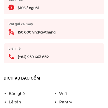
$105 / người
Phí gửi xe máy
150,000 vnd/xe/tháng
Liên hệ
(+84) 939 663 882
DỊCH VỤ BAO GỒM
Bàn ghế
Wifi
Lễ tân
Pantry