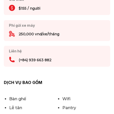
$155 / người
Phí gửi xe máy
250,000 vnd/xe/tháng
Liên hệ
(+84) 939 663 882
DỊCH VỤ BAO GỒM
Bàn ghế
Wifi
Lễ tân
Pantry