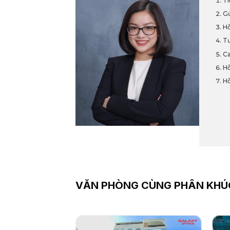
Ti
Gử
Hỗ
Tư
Ca
Hỗ
Hỗ
VĂN PHÒNG CÙNG PHÂN KHÚ