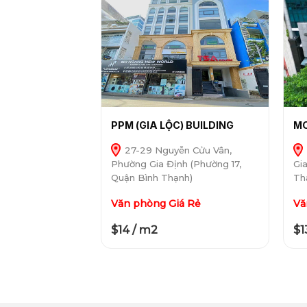
PPM (GIA LỘC) BUILDING
MO
27-29 Nguyễn Cửu Vân,
Phường Gia Định (Phường 17,
Gi
Quận Bình Thạnh)
Th
Văn phòng Giá Rẻ
Vă
$14 / m2
$1