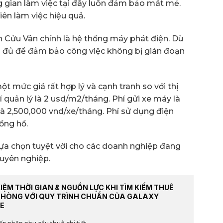
g gian làm việc tại đây luôn đảm bảo mát mẻ.
iên làm việc hiệu quả.
 Cửu Vân chính là hệ thống máy phát điện. Dù
ó đủ để đảm bảo công việc không bị gián đoạn
ột mức giá rất hợp lý và cạnh tranh so với thị
 quản lý là 2 usd/m2/tháng. Phí gửi xe máy là
là 2,500,000 vnd/xe/tháng. Phí sử dụng điện
đồng hồ.
lựa chọn tuyệt vời cho các doanh nghiệp đang
uyên nghiệp.
KIỆM THỜI GIAN & NGUỒN LỰC KHI TÌM KIẾM THUÊ
PHÒNG VỚI QUY TRÌNH CHUẨN CỦA GALAXY
E