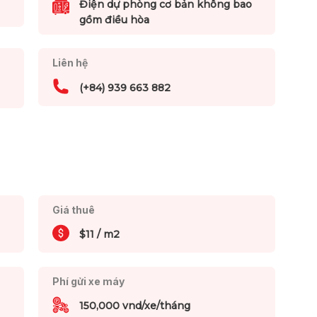
Điện dự phòng cơ bản không bao
gồm điều hòa
Liên hệ
(+84) 939 663 882
Giá thuê
$11 / m2
Phí gửi xe máy
150,000 vnd/xe/tháng