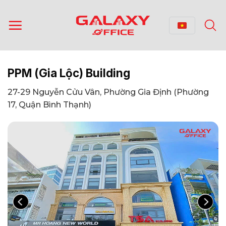
Bỏ
qua
nội
dung
PPM (Gia Lộc) Building
27-29 Nguyễn Cửu Vân, Phường Gia Định (Phường
17, Quận Bình Thạnh)