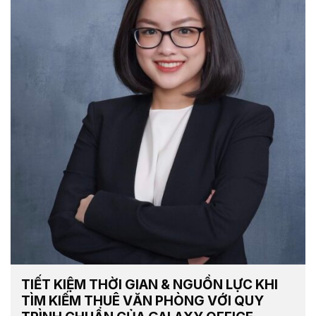
TIẾT KIỆM THỜI GIAN & NGUỒN LỰC KHI
TÌM KIẾM THUÊ VĂN PHÒNG VỚI QUY