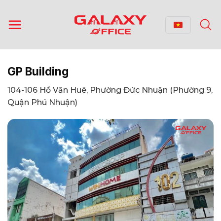
Bỏ
qua
nội
dung
GP Building
104-106 Hồ Văn Huê, Phường Đức Nhuận (Phường 9,
Quận Phú Nhuận)