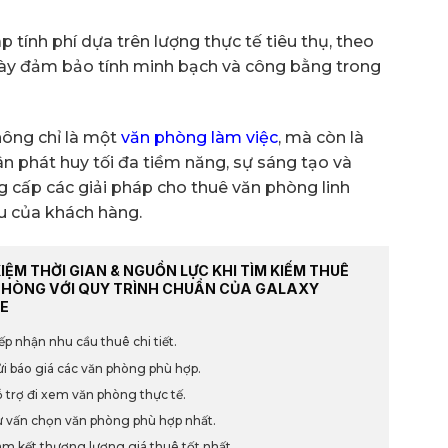
tính phí dựa trên lượng thực tế tiêu thụ, theo
 này đảm bảo tính minh bạch và công bằng trong
hông chỉ là một
văn phòng làm việc
, mà còn là
n phát huy tối đa tiềm năng, sự sáng tạo và
cấp các giải pháp cho thuê văn phòng linh
u của khách hàng.
KIỆM THỜI GIAN & NGUỒN LỰC KHI TÌM KIẾM THUÊ
PHÒNG VỚI QUY TRÌNH CHUẨN CỦA GALAXY
E
ếp nhận nhu cầu thuê chi tiết.
i báo giá các văn phòng phù hợp.
 trợ đi xem văn phòng thực tế.
 vấn chọn văn phòng phù hợp nhất.
m kết thương lượng giá thuê tốt nhất.