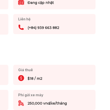
Đang cập nhật
Liên hệ
(+84) 939 663 882
Giá thuê
$18 / m2
Phí gửi xe máy
250,000 vnd/xe/tháng