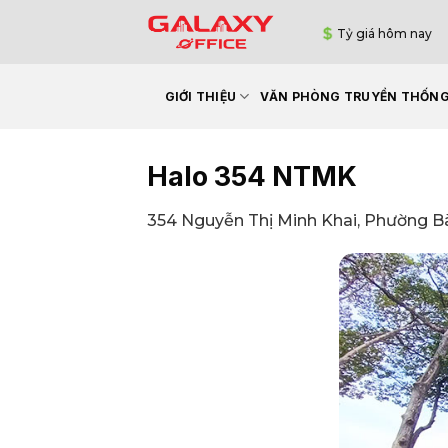
Bỏ
Tỷ giá hôm nay
qua
nội
dung
GIỚI THIỆU
VĂN PHÒNG TRUYỀN THỐN
Halo 354 NTMK
354 Nguyễn Thị Minh Khai, Phường B