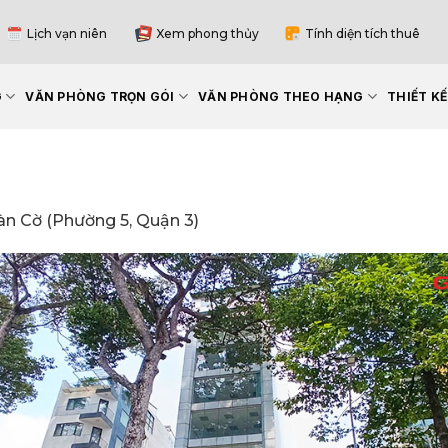
Lịch vạn niên
Xem phong thủy
Tính diện tích thuê
G
VĂN PHÒNG TRỌN GÓI
VĂN PHÒNG THEO HẠNG
THIẾT K
àn Cờ (Phường 5, Quận 3)