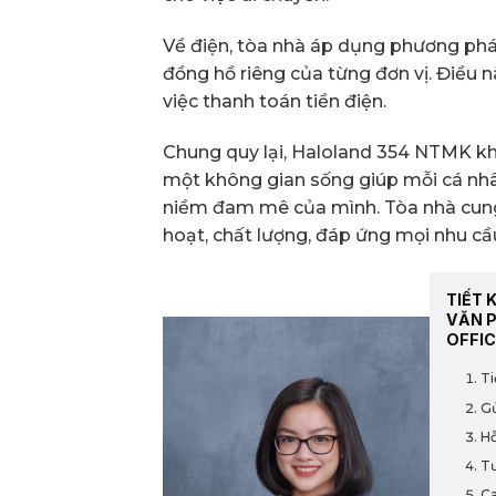
Về điện, tòa nhà áp dụng phương pháp 
đồng hồ riêng của từng đơn vị. Điều
việc thanh toán tiền điện.
Chung quy lại, Haloland 354 NTMK k
một không gian sống giúp mỗi cá nhâ
niềm đam mê của mình. Tòa nhà cung 
hoạt, chất lượng, đáp ứng mọi nhu cầ
TIẾT 
VĂN 
OFFIC
Ti
Gử
Hỗ
Tư
Ca