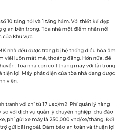
 10 tầng nổi và 1 tầng hầm. Với thiết kế đẹp
g gian bên trong. Tòa nhà một điểm nhấn nổi
c của khu vực.
MK nhà đều được trang bị hệ thống điều hòa âm
m viềi luôn mát mẻ, thoáng đãng. Hơn nữa, để
chuyển. Tòa nhà còn có 1 thang máy với tải trọng
 tiện lợi. Máy phát điện của tòa nhà đang được
nh viên.
h tranh với chỉ từ 17 usd/m2. Phí quản lý hàng
lý so với dịch vụ quản lý chuyên nghiệp, chu đáo
 xe, phí gửi xe máy là 250,000 vnd/xe/tháng. Đối
trợ gửi bãi ngoài. Đảm bảo an toàn và thuận lợi