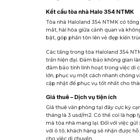
Kết cấu tòa nhà
Halo 354 NTMK
Tòa nhà Haloland 354 NTMK có tổng số
mắt, hài hòa giữa cảnh quan và khôn
bật, góp phần tôn lên vẻ đẹp kiến trú
Các tầng trong tòa Haloland 354 NT
trần hiện đại. Đảm bảo không gian là
đảm bảo tính linh hoạt trong việc di 
lớn, phục vụ một cách nhanh chóng và
cập nhật để phục vụ tốt nhất cho thà
Giá thuê – Dịch vụ tiện ích
Giá thuê văn phòng tại đây cực kỳ cạn
tháng là 3 usd/m2. Có thể coi là hợp 
mà tòa nhà mang lại. Đối với việc gửi
với ô tô, khách hàng sẽ nhận được hỗ 
cho việc di chuyển.