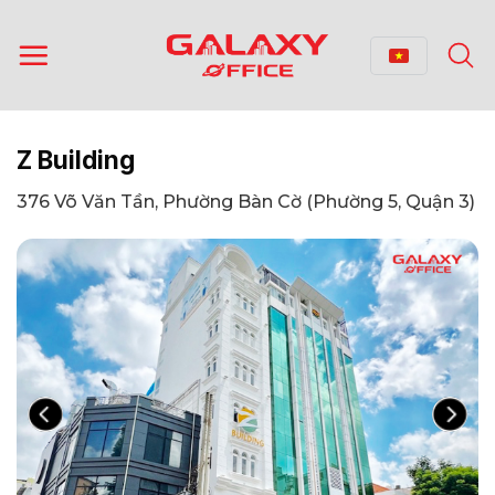
Bỏ
qua
nội
dung
Z Building
376 Võ Văn Tần, Phường Bàn Cờ (Phường 5, Quận 3)