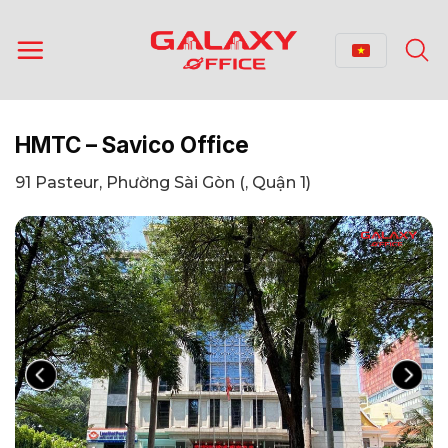
Bỏ
qua
nội
dung
HMTC – Savico Office
91 Pasteur, Phường Sài Gòn (, Quận 1)