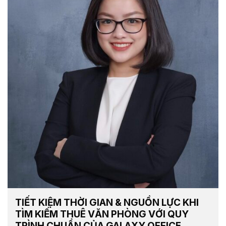
TIẾT KIỆM THỜI GIAN & NGUỒN LỰC KHI
TÌM KIẾM THUÊ VĂN PHÒNG VỚI QUY
TRÌNH CHUẨN CỦA GALAXY OFFICE