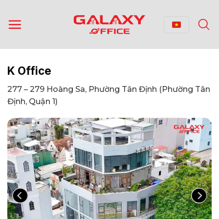
Bỏ
qua
nội
dung
K Office
277 – 279 Hoàng Sa, Phường Tân Định (Phường Tân
Định, Quận 1)