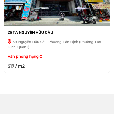
ZETA NGUYỄN HỮU CẦU
59 Nguyễn Hữu Cầu, Phường Tân Định (Phường Tân
Định, Quận 1)
Văn phòng hạng C
$17 / m2