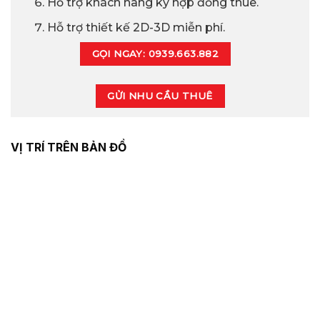
Hỗ trợ khách hàng ký hợp đồng thuê.
Hỗ trợ thiết kế 2D-3D miễn phí.
GỌI NGAY: 0939.663.882
GỬI NHU CẦU THUÊ
VỊ TRÍ TRÊN BẢN ĐỒ