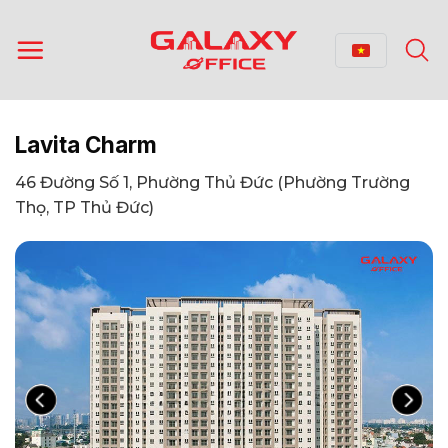
Bỏ
qua
nội
dung
Lavita Charm
46 Đường Số 1, Phường Thủ Đức (Phường Trường
Thọ, TP Thủ Đức)