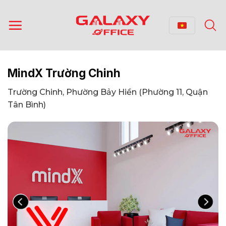
Bỏ
qua
nội
dung
MindX Trường Chinh
Trường Chinh, Phường Bảy Hiền (Phường 11, Quận
Tân Bình)