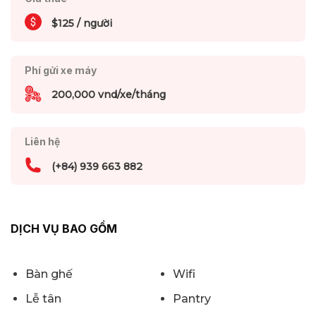
$125 / người
Phí gửi xe máy
200,000 vnd/xe/tháng
Liên hệ
(+84) 939 663 882
DỊCH VỤ BAO GỒM
Bàn ghế
Wifi
Lễ tân
Pantry