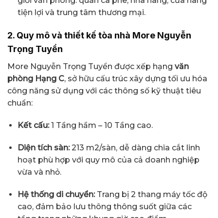
giới văn phòng: quán cà phê, nhà hàng, cửa hàng
tiện lợi và trung tâm thương mại.
2. Quy mô và thiết kế tòa nhà More Nguyễn
Trọng Tuyển
More Nguyễn Trọng Tuyển được xếp hạng
văn
phòng Hạng C
, sở hữu cấu trúc xây dựng tối ưu hóa
công năng sử dụng với các thông số kỹ thuật tiêu
chuẩn:
Kết cấu:
1 Tầng hầm – 10 Tầng cao.
Diện tích sàn:
213 m2/sàn, dễ dàng chia cắt linh
hoạt phù hợp với quy mô của cả doanh nghiệp
vừa và nhỏ.
Hệ thống di chuyển:
Trang bị 2 thang máy tốc độ
cao, đảm bảo lưu thông thông suốt giữa các