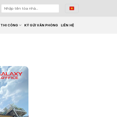
Ế THI CÔNG
KÝ GỬI VĂN PHÒNG
LIÊN HỆ