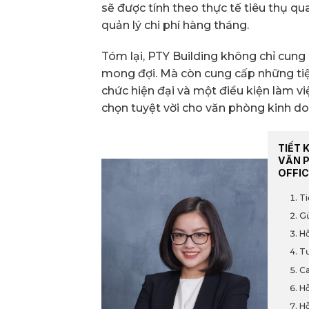
sẽ được tính theo thực tế tiêu thụ q
quản lý chi phí hàng tháng.
Tóm lại, PTY Building không chỉ cun
mong đợi. Mà còn cung cấp những tiện í
chức hiện đại và một điều kiện làm vi
chọn tuyệt vời cho văn phòng kinh d
TIẾT 
VĂN 
OFFIC
Ti
Gử
Hỗ
Tư
Ca
Hỗ
Hỗ