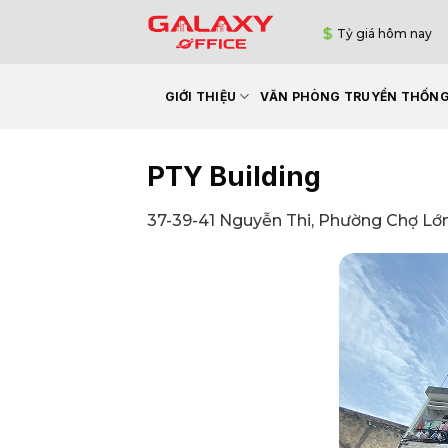
Bỏ
Tỷ giá hôm nay
qua
nội
dung
GIỚI THIỆU
VĂN PHÒNG TRUYỀN THỐN
PTY Building
37-39-41 Nguyễn Thi, Phường Chợ Lớn