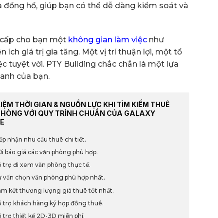
ua đồng hồ, giúp bạn có thể dễ dàng kiểm soát và
g cấp cho bạn một
không gian làm việc
như
ch giá trị gia tăng. Một vị trí thuận lợi, một tổ
ệc tuyệt vời. PTY Building chắc chắn là một lựa
oanh của bạn.
KIỆM THỜI GIAN & NGUỒN LỰC KHI TÌM KIẾM THUÊ
PHÒNG VỚI QUY TRÌNH CHUẨN CỦA GALAXY
E
ếp nhận nhu cầu thuê chi tiết.
i báo giá các văn phòng phù hợp.
 trợ đi xem văn phòng thực tế.
 vấn chọn văn phòng phù hợp nhất.
m kết thương lượng giá thuê tốt nhất.
 trợ khách hàng ký hợp đồng thuê.
 trợ thiết kế 2D-3D miễn phí.