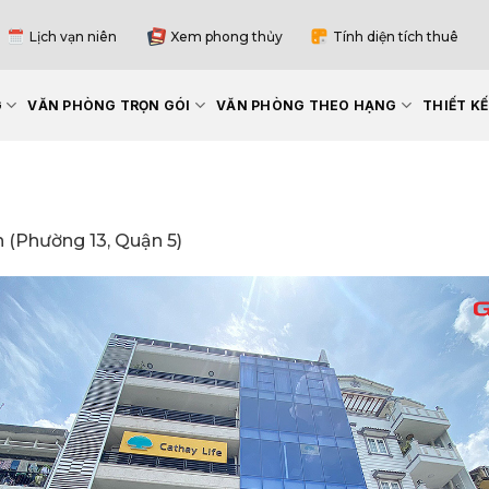
Lịch vạn niên
Xem phong thủy
Tính diện tích thuê
G
VĂN PHÒNG TRỌN GÓI
VĂN PHÒNG THEO HẠNG
THIẾT K
 (Phường 13, Quận 5)