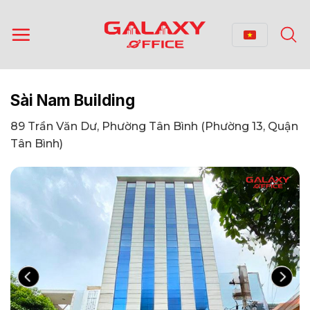
Bỏ
qua
nội
dung
Sài Nam Building
89 Trần Văn Dư, Phường Tân Bình (Phường 13, Quận
Tân Bình)