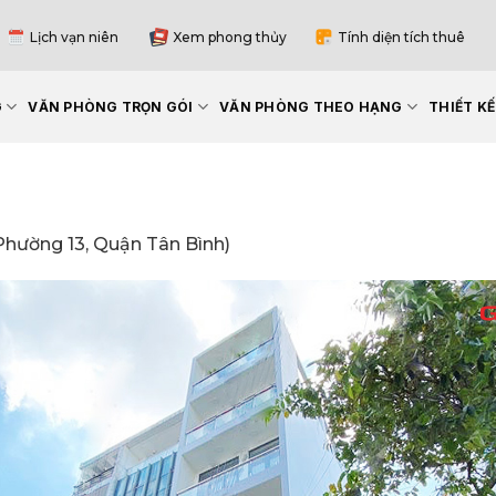
Lịch vạn niên
Xem phong thủy
Tính diện tích thuê
G
VĂN PHÒNG TRỌN GÓI
VĂN PHÒNG THEO HẠNG
THIẾT K
Phường 13, Quận Tân Bình)