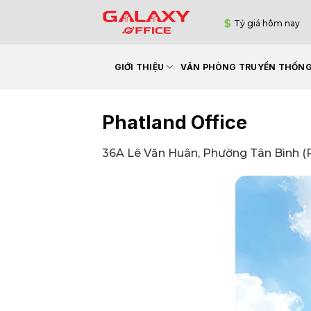
Bỏ
Tỷ giá hôm nay
qua
nội
dung
GIỚI THIỆU
VĂN PHÒNG TRUYỀN THỐN
Phatland Office
36A Lê Văn Huân, Phường Tân Bình (