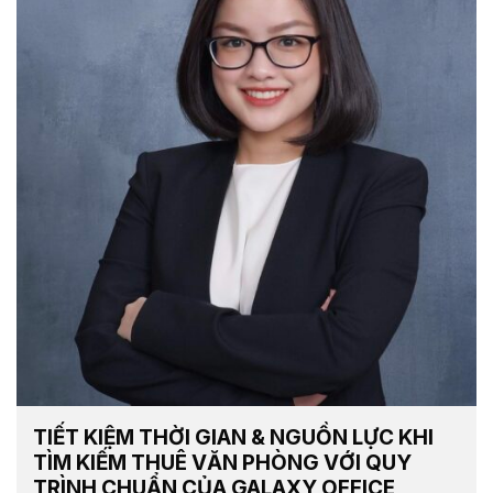
TIẾT KIỆM THỜI GIAN & NGUỒN LỰC KHI
TÌM KIẾM THUÊ VĂN PHÒNG VỚI QUY
TRÌNH CHUẨN CỦA GALAXY OFFICE