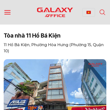
Bỏ
qua
nội
dung
Tòa nhà 11 Hồ Bá Kiện
11 Hồ Bá Kiện, Phường Hòa Hưng (Phường 15, Quận
10)