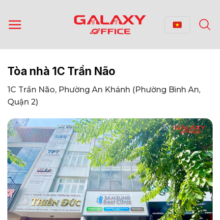
Bỏ
qua
nội
dung
Tòa nhà 1C Trần Não
1C Trần Não, Phường An Khánh (Phường Bình An,
Quận 2)