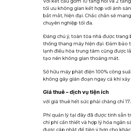
Với kết cấu gồm 10 tầng nổi và 2 tần
tối ưu không gian kết hợp với ánh sán
bắt mắt, hiện đại. Chắc chắn sẽ mang
chuyên nghiệp tối đa.
Đáng chú ý, toàn tòa nhà được trang 
thống thang máy hiện đại. Đảm bảo ti
lạnh điều hòa trung tâm cũng được lắ
tạo nên không gian thoáng mát.
Sở hữu máy phát điện 100% công suấ
không gây gián đoạn ngay cả khi xảy r
Giá thuê – dịch vụ tiện ích
với giá thuê hết sức phải chăng chỉ 17
Phí quản lý tại đây đã được tính sẵn
chi phí cần thiết và hợp lý hóa ngân 
được cập nhật để tiện ý hơn cho khác