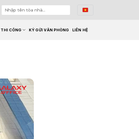
Ế THI CÔNG
KÝ GỬI VĂN PHÒNG
LIÊN HỆ