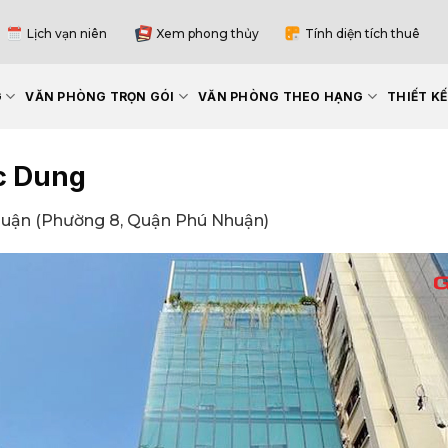
Lịch vạn niên
Xem phong thủy
Tính diện tích thuê
G
VĂN PHÒNG TRỌN GÓI
VĂN PHÒNG THEO HẠNG
THIẾT K
c Dung
uận (Phường 8, Quận Phú Nhuận)