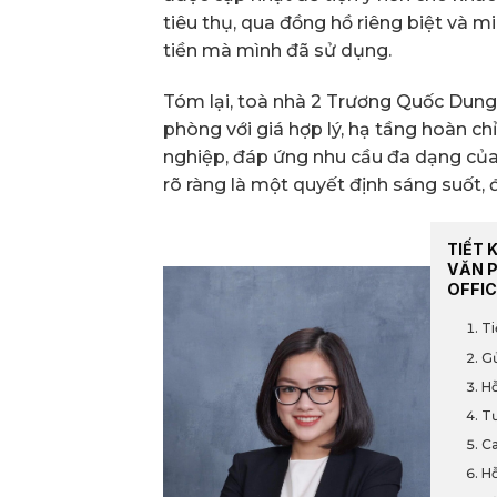
tiêu thụ, qua đồng hồ riêng biệt và 
tiền mà mình đã sử dụng.
Tóm lại, toà nhà 2 Trương Quốc Dung 
phòng với giá hợp lý, hạ tầng hoàn c
nghiệp, đáp ứng nhu cầu đa dạng của
rõ ràng là một quyết định sáng suốt,
TIẾT 
VĂN 
OFFIC
Ti
Gử
Hỗ
Tư
Ca
Hỗ