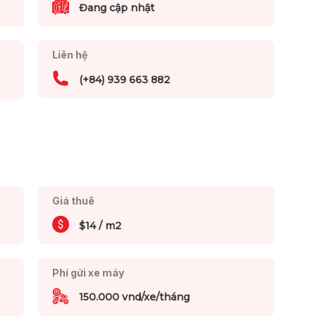
Đang cập nhật
Liên hệ
(+84) 939 663 882
Giá thuê
$14 / m2
Phí gửi xe máy
150.000 vnd/xe/tháng