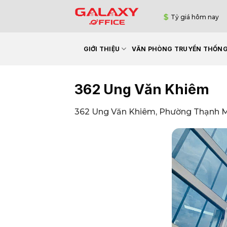
Bỏ
Tỷ giá hôm nay
qua
nội
dung
GIỚI THIỆU
VĂN PHÒNG TRUYỀN THỐN
362 Ung Văn Khiêm
362 Ung Văn Khiêm, Phường Thạnh M