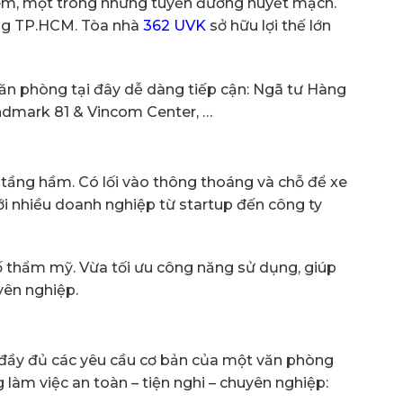
iêm, một trong những tuyến đường huyết mạch.
ông TP.HCM. Tòa nhà
362 UVK
sở hữu lợi thế lớn
văn phòng tại đây dễ dàng tiếp cận: Ngã tư Hàng
ndmark 81 & Vincom Center, …
 tầng hầm. Có lối vào thông thoáng và chỗ để xe
với nhiều doanh nghiệp từ startup đến công ty
ố thẩm mỹ. Vừa tối ưu công năng sử dụng, giúp
yên nghiệp.
đầy đủ các yêu cầu cơ bản của một văn phòng
àm việc an toàn – tiện nghi – chuyên nghiệp: