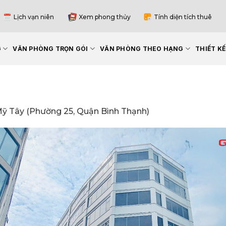
Lịch vạn niên
Xem phong thủy
Tính diện tích thuê
G
VĂN PHÒNG TRỌN GÓI
VĂN PHÒNG THEO HẠNG
THIẾT K
ỹ Tây (Phường 25, Quận Bình Thạnh)