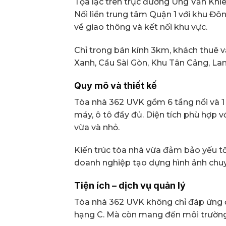
Tọa lạc trên trục đường Ung Văn Kh
Nối liền trung tâm Quận 1 với khu Đ
về giao thông và kết nối khu vực.
Chỉ trong bán kính 3km, khách thuê 
Xanh, Cầu Sài Gòn, Khu Tân Cảng, La
Quy mô và thiết kế
Tòa nhà 362 UVK gồm 6 tầng nổi và 1
máy, ô tô đầy đủ. Diện tích phù hợp 
vừa và nhỏ.
Kiến trúc tòa nhà vừa đảm bảo yếu t
doanh nghiệp tạo dựng hình ảnh chu
Tiện ích – dịch vụ quản lý
Tòa nhà 362 UVK không chỉ đáp ứng 
hạng C. Mà còn mang đến môi trường l