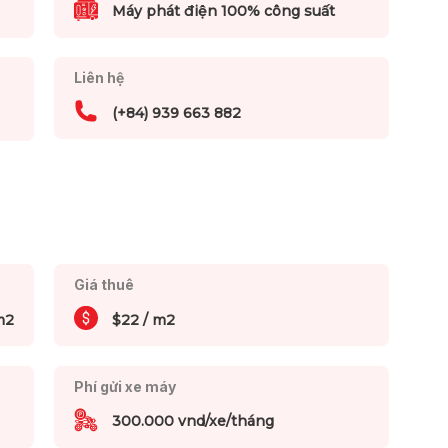
Máy phát điện 100% công suất
Liên hệ
(+84) 939 663 882
Giá thuê
m2
$22 / m2
Phí gửi xe máy
300.000 vnd/xe/tháng