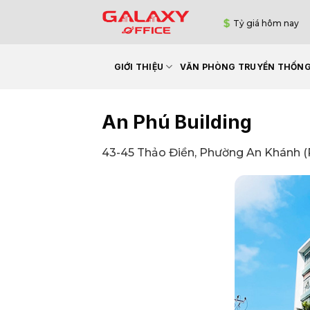
Bỏ
Tỷ giá hôm nay
qua
nội
dung
GIỚI THIỆU
VĂN PHÒNG TRUYỀN THỐN
An Phú Building
43-45 Thảo Điền, Phường An Khánh (