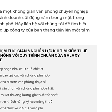
 là một không gian văn phòng chuyên nghiệp
 kinh doanh sôi động nằm trong một trong
nh phố. Hãy liên hệ với chúng tôi để tìm hiểu
giúp công ty của bạn thăng tiến lên một tầm
KIỆM THỜI GIAN & NGUỒN LỰC KHI TÌM KIẾM THUÊ
PHÒNG VỚI QUY TRÌNH CHUẨN CỦA GALAXY
E
ếp nhận nhu cầu thuê chi tiết.
i báo giá các văn phòng phù hợp.
 trợ đi xem văn phòng thực tế.
 vấn chọn văn phòng phù hợp nhất.
m kết thương lượng giá thuê tốt nhất.
 trợ khách hàng ký hợp đồng thuê.
 trợ thiết kế 2D-3D miễn phí.