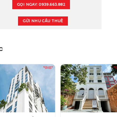
GỌI NGAY: 0939.663.882
GỬI NHU CẦU THUÊ
C