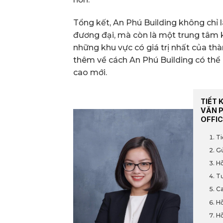
Tổng kết, An Phú Building không chỉ
đương đại, mà còn là một trung tâm
những khu vực có giá trị nhất của thà
thêm về cách An Phú Building có thể 
cao mới.
TIẾT 
VĂN 
OFFIC
Ti
Gử
Hỗ
Tư
Ca
Hỗ
Hỗ