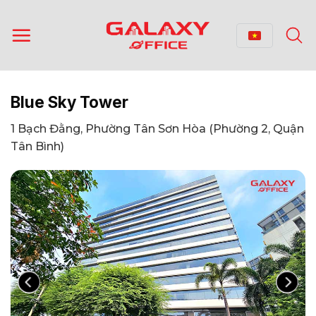
Bỏ
qua
nội
dung
Blue Sky Tower
1 Bạch Đằng, Phường Tân Sơn Hòa (Phường 2, Quận
Tân Bình)