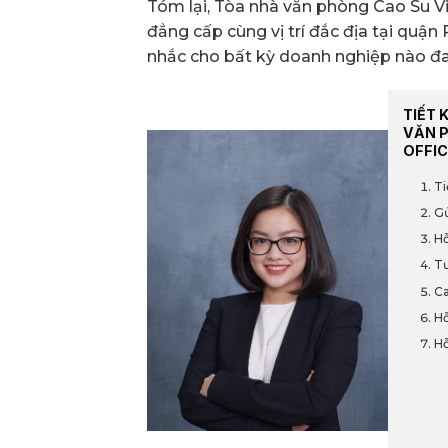
Tóm lại, Tòa nhà văn phòng Cao Su Vie
đẳng cấp cùng vị trí đắc địa tại quậ
nhắc cho bất kỳ doanh nghiệp nào đ
TIẾT 
VĂN 
OFFIC
Ti
Gử
Hỗ
Tư
Ca
Hỗ
Hỗ