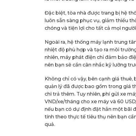
Đặc biệt, tòa nhà được trang bị hệ t
luôn sẵn sàng phục vụ, giảm thiểu th
chóng và tiện lợi cho tất cả mọi người
Ngoài ra, hệ thống máy lạnh trung tâ
nhiệt độ phù hợp và tạo ra môi trường
nhiên, máy phát điện chỉ đảm bảo đ
nên bạn sẽ cần cân nhắc kỹ lưỡng trướ
Không chỉ có vậy, bên cạnh giá thuê,
quản lý đã được bao gồm trong giá th
chi trả thêm. Tuy nhiên, phí gửi xe má
VND/xe/tháng cho xe máy và 60 USD/x
nếu bạn có dự định đặt hẳn một bãi đ
tính theo thực tế tiêu thụ nên bạn cầ
quả.