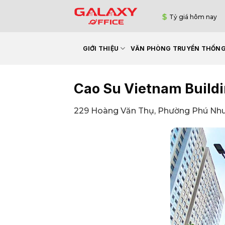
Bỏ
Tỷ giá hôm nay
qua
nội
dung
GIỚI THIỆU
VĂN PHÒNG TRUYỀN THỐN
Cao Su Vietnam Build
229 Hoàng Văn Thụ, Phường Phú Nhu