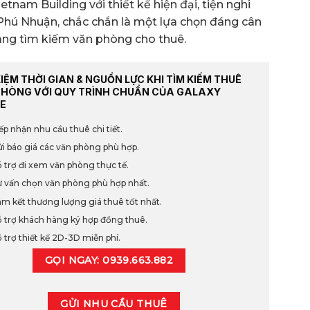
tnam Building với thiết kế hiện đại, tiện nghi
n Phú Nhuận, chắc chắn là một lựa chọn đáng cân
ang tìm kiếm văn phòng cho thuê.
KIỆM THỜI GIAN & NGUỒN LỰC KHI TÌM KIẾM THUÊ
PHÒNG VỚI QUY TRÌNH CHUẨN CỦA GALAXY
E
ếp nhận nhu cầu thuê chi tiết.
i báo giá các văn phòng phù hợp.
 trợ đi xem văn phòng thực tế.
 vấn chọn văn phòng phù hợp nhất.
m kết thương lượng giá thuê tốt nhất.
 trợ khách hàng ký hợp đồng thuê.
 trợ thiết kế 2D-3D miễn phí.
GỌI NGAY: 0939.663.882
GỬI NHU CẦU THUÊ