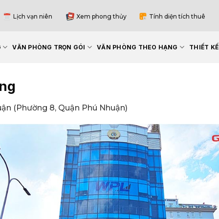
Lịch vạn niên
Xem phong thủy
Tính diện tích thuê
G
VĂN PHÒNG TRỌN GÓI
VĂN PHÒNG THEO HẠNG
THIẾT K
ing
ận (Phường 8, Quận Phú Nhuận)