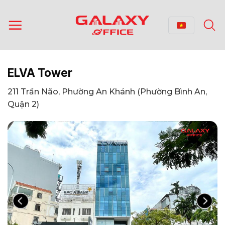
Bỏ
qua
nội
dung
ELVA Tower
211 Trần Não, Phường An Khánh (Phường Bình An,
Quận 2)