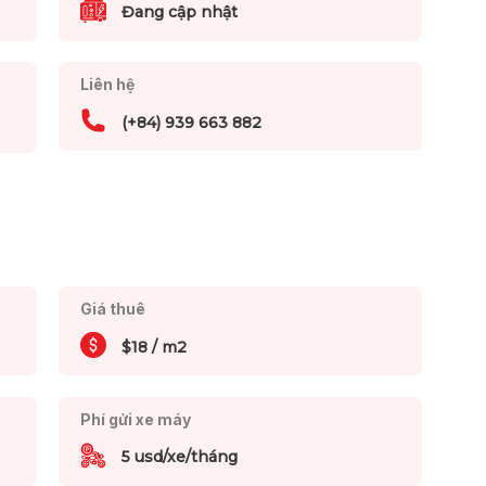
Đang cập nhật
Liên hệ
(+84) 939 663 882
Giá thuê
$18 / m2
Phí gửi xe máy
5 usd/xe/tháng