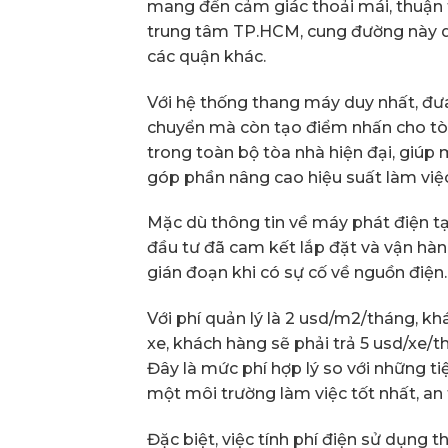
mang đến cảm giác thoải mái, thuận t
trung tâm TP.HCM, cung đường này dễ
các quận khác.
Với hệ thống thang máy duy nhất, đưa
chuyển mà còn tạo điểm nhấn cho tòa
trong toàn bộ tòa nhà hiện đại, giúp
góp phần nâng cao hiệu suất làm việc
Mặc dù thông tin về máy phát điện t
đầu tư đã cam kết lắp đặt và vận h
gián đoạn khi có sự cố về nguồn điện.
Với phí quản lý là 2 usd/m2/tháng, kh
xe, khách hàng sẽ phải trả 5 usd/xe/
Đây là mức phí hợp lý so với những t
một môi trường làm việc tốt nhất, a
Đặc biệt, việc tính phí điện sử dụng 