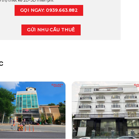
 trợ thiết kế 2D-3D miễn phí.
GỌI NGAY: 0939.663.882
GỬI NHU CẦU THUÊ
C