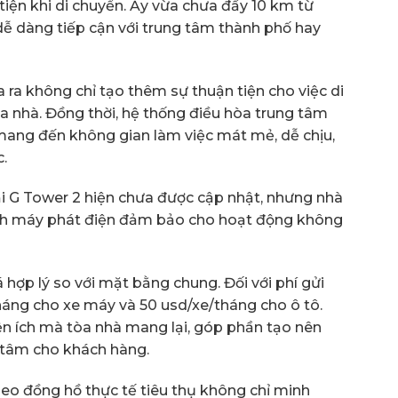
iện khi di chuyển. Ấy vừa chưa đầy 10 km từ
 dàng tiếp cận với trung tâm thành phố hay
 ra không chỉ tạo thêm sự thuận tiện cho việc di
 nhà. Đồng thời, hệ thống điều hòa trung tâm
 mang đến không gian làm việc mát mẻ, dễ chịu,
.
ại G Tower 2 hiện chưa được cập nhật, nhưng nhà
ành máy phát điện đảm bảo cho hoạt động không
á hợp lý so với mặt bằng chung. Đối với phí gửi
tháng cho xe máy và 50 usd/xe/tháng cho ô tô.
iện ích mà tòa nhà mang lại, góp phần tạo nên
n tâm cho khách hàng.
theo đồng hồ thực tế tiêu thụ không chỉ minh