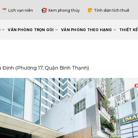
Lịch vạn niên
Xem phong thủy
Tính diện tích thuê
G
VĂN PHÒNG TRỌN GÓI
VĂN PHÒNG THEO HẠNG
THIẾT K
a Định (Phường 17, Quận Bình Thạnh)