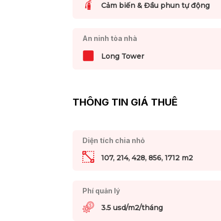
Cảm biến & Đầu phun tự động
An ninh tòa nhà
Long Tower
THÔNG TIN GIÁ THUÊ
Diện tích chia nhỏ
107, 214, 428, 856, 1712 m2
Phí quản lý
3.5 usd/m2/tháng