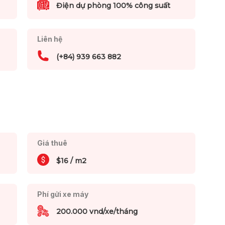
Điện dự phòng 100% công suất
Liên hệ
(+84) 939 663 882
Giá thuê
$16 / m2
Phí gửi xe máy
200.000 vnd/xe/tháng