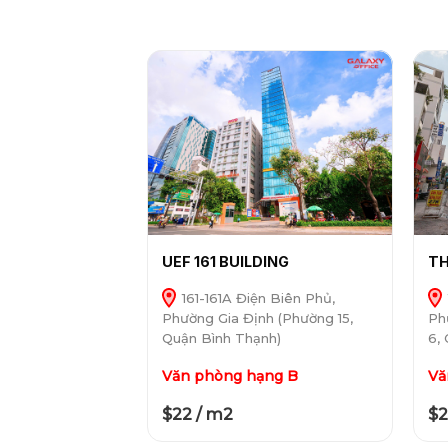
UEF 161 BUILDING
TH
161-161A Điện Biên Phủ,
Phường Gia Định (Phường 15,
Ph
Quận Bình Thạnh)
6,
Văn phòng hạng B
Vă
$22 / m2
$2