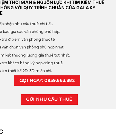
KIỆM THỜI GIAN & NGUỒN LỰC KHI TÌM KIẾM THUÊ
PHÒNG VỚI QUY TRÌNH CHUẨN CỦA GALAXY
E
ếp nhận nhu cầu thuê chi tiết.
i báo giá các văn phòng phù hợp.
 trợ đi xem văn phòng thực tế.
 vấn chọn văn phòng phù hợp nhất.
m kết thương lượng giá thuê tốt nhất.
 trợ khách hàng ký hợp đồng thuê.
 trợ thiết kế 2D-3D miễn phí.
GỌI NGAY: 0939.663.882
GỬI NHU CẦU THUÊ
C