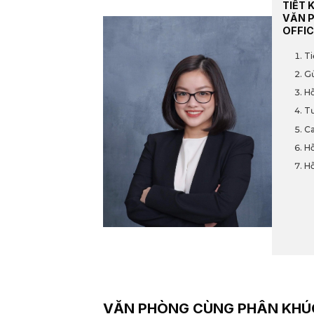
TIẾT 
VĂN 
OFFIC
Ti
Gử
Hỗ
Tư
Ca
Hỗ
Hỗ
VĂN PHÒNG CÙNG PHÂN KHÚ