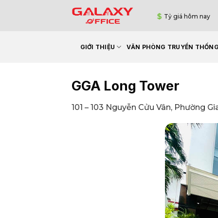
Bỏ
Tỷ giá hôm nay
qua
nội
dung
GIỚI THIỆU
VĂN PHÒNG TRUYỀN THỐN
GGA Long Tower
101 – 103 Nguyễn Cửu Vân, Phường Gi