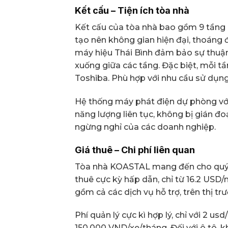
Kết cấu – Tiện ích tòa nhà
Kết cấu của tòa nhà bao gồm 9 tầng n
tạo nên không gian hiện đại, thoáng 
máy hiệu Thái Bình đảm bảo sự thuận 
xuống giữa các tầng. Đặc biệt, mỗi t
Toshiba. Phù hợp với nhu cầu sử dụng
Hệ thống máy phát điện dự phòng vớ
năng lượng liên tục, không bị gián đo
ngừng nghỉ của các doanh nghiệp.
Giá thuê – Chi phí liên quan
Tòa nhà KOASTAL mang đến cho quý k
thuê cực kỳ hấp dẫn, chỉ từ 16.2 USD
gồm cả các dịch vụ hỗ trợ, trên thị t
Phí quản lý cực kì hợp lý, chỉ với 2 u
150.000 VND/xe/tháng. Đối với ô tô, k