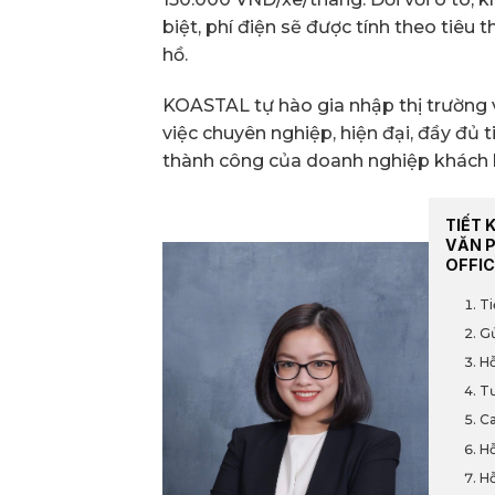
biệt, phí điện sẽ được tính theo tiê
hồ.
KOASTAL tự hào gia nhập thị trường
việc chuyên nghiệp, hiện đại, đầy đủ ti
thành công của doanh nghiệp khách 
TIẾT 
VĂN 
OFFIC
Ti
Gử
Hỗ
Tư
Ca
Hỗ
Hỗ