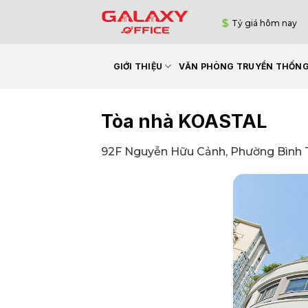
Bỏ
Tỷ giá hôm nay
qua
nội
dung
GIỚI THIỆU
VĂN PHÒNG TRUYỀN THỐN
Tòa nhà KOASTAL
92F Nguyễn Hữu Cảnh, Phường Bình T