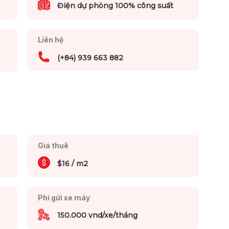
Điện dự phòng 100% công suất
Liên hệ
(+84) 939 663 882
Giá thuê
$16 / m2
Phí gửi xe máy
150.000 vnd/xe/tháng