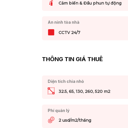
Cảm biến & Đầu phun tự động
An ninh tòa nhà
CCTV 24/7
THÔNG TIN GIÁ THUÊ
Diện tích chia nhỏ
32.5, 65, 130, 260, 520 m2
Phí quản lý
2 usd/m2/tháng