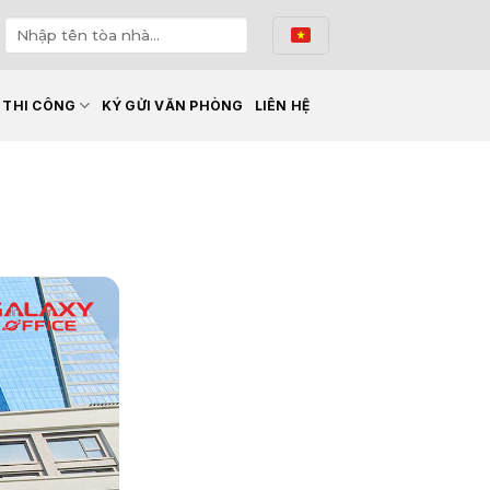
Ế THI CÔNG
KÝ GỬI VĂN PHÒNG
LIÊN HỆ